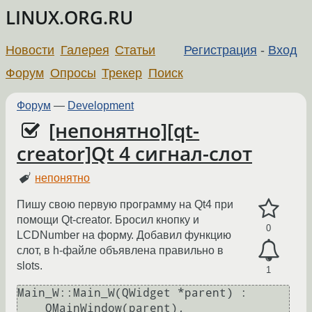
LINUX.ORG.RU
Новости
Галерея
Статьи
Регистрация
-
Вход
Форум
Опросы
Трекер
Поиск
Форум
—
Development
[непонятно][qt-
creator]Qt 4 сигнал-слот
непонятно
Пишу свою первую программу на Qt4 при
помощи Qt-creator. Бросил кнопку и
0
LCDNumber на форму. Добавил функцию
слот, в h-файле объявлена правильно в
slots.
1
Main_W::Main_W(QWidget *parent) :

    QMainWindow(parent),
