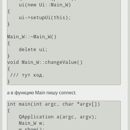
    ui(new Ui::Main_W)

{

    ui->setupUi(this);

}

Main_W::~Main_W()

{

    delete ui;

}

void Main_W::changeValue()

{

 /// тут код.

а в функцию Main пишу connect.
int main(int argc, char *argv[])

{

    QApplication a(argc, argv);

    Main_W w;

    w.show();
