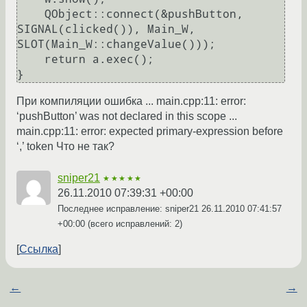
    QObject::connect(&pushButton, 
SIGNAL(clicked()), Main_W, 
SLOT(Main_W::changeValue()));

    return a.exec();

При компиляции ошибка ... main.cpp:11: error:
‘pushButton’ was not declared in this scope ...
main.cpp:11: error: expected primary-expression before
‘,’ token Что не так?
sniper21
★★★★★
26.11.2010 07:39:31 +00:00
Последнее исправление: sniper21
26.11.2010 07:41:57
+00:00
(всего исправлений: 2)
Ссылка
←
→