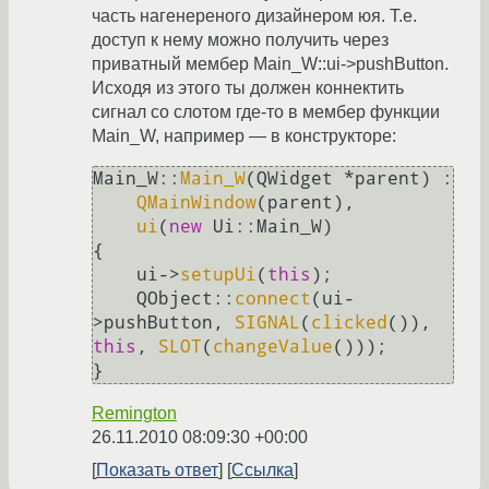
часть нагенереного дизайнером юя. Т.е.
доступ к нему можно получить через
приватный мембер Main_W::ui->pushButton.
Исходя из этого ты должен коннектить
сигнал со слотом где-то в мембер функции
Main_W, например — в конструкторе:
Main_W::
Main_W
(QWidget *parent) :

QMainWindow
(parent),

ui
(
new
 Ui::Main_W)

{

    ui->
setupUi
(
this
);

    QObject::
connect
(ui-
>pushButton, 
SIGNAL
(
clicked
()), 
this
, 
SLOT
(
changeValue
()));

Remington
26.11.2010 08:09:30 +00:00
Показать ответ
Ссылка