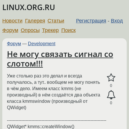
LINUX.ORG.RU
Новости
Галерея
Статьи
Регистрация
-
Вход
Форум
Опросы
Трекер
Поиск
Форум
—
Development
Не могу связать сигнал со
слотом!!!
Уже столько раз это делал и всегда
получалось, а тут.. вообщем не могу понять
0
в чём дело. Имеем класс kmms (не
производный) в нём создаётся два объекта
класса kmmswindow (производный от
0
QWidget)
---------------------------------------------------------------------
QWidget* kmms::createWindow()