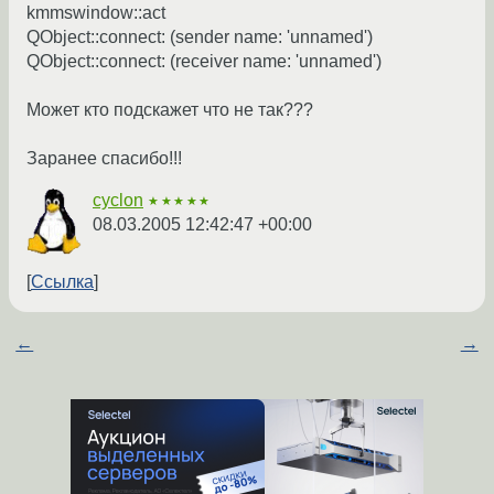
kmmswindow::act
QObject::connect: (sender name: 'unnamed')
QObject::connect: (receiver name: 'unnamed')
Может кто подскажет что не так???
Заранее спасибо!!!
cyclon
★★★★★
08.03.2005 12:42:47 +00:00
Ссылка
←
→