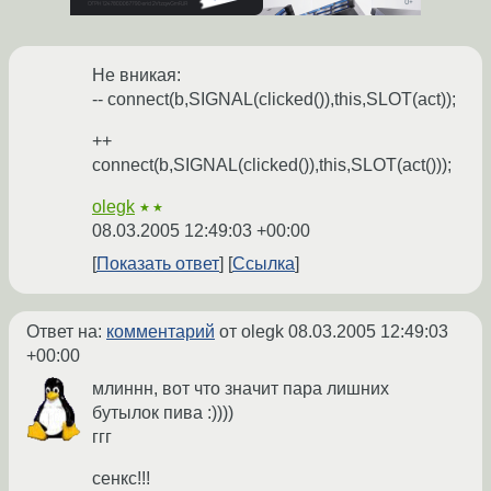
Не вникая:
-- connect(b,SIGNAL(clicked()),this,SLOT(act));
++
connect(b,SIGNAL(clicked()),this,SLOT(act()));
olegk
★★
08.03.2005 12:49:03 +00:00
Показать ответ
Ссылка
Ответ на:
комментарий
от olegk
08.03.2005 12:49:03
+00:00
млиннн, вот что значит пара лишних
бутылок пива :))))
ггг
сенкс!!!