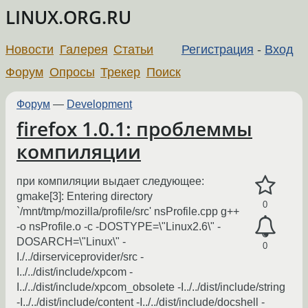
LINUX.ORG.RU
Новости
Галерея
Статьи
Регистрация
-
Вход
Форум
Опросы
Трекер
Поиск
Форум
—
Development
firefox 1.0.1: проблеммы
компиляции
при компиляции выдает следующее:
gmake[3]: Entering directory
0
`/mnt/tmp/mozilla/profile/src' nsProfile.cpp g++
-o nsProfile.o -c -DOSTYPE=\"Linux2.6\" -
DOSARCH=\"Linux\" -
0
I./../dirserviceprovider/src -
I../../dist/include/xpcom -
I../../dist/include/xpcom_obsolete -I../../dist/include/string
-I../../dist/include/content -I../../dist/include/docshell -