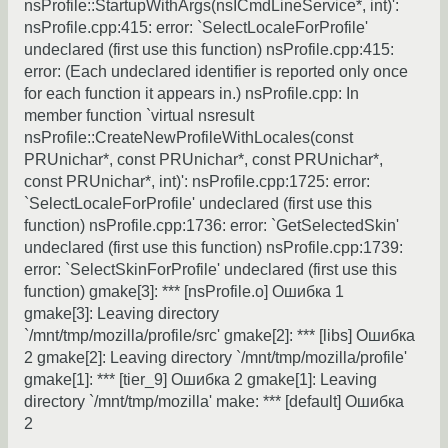
nsProfile::StartupWithArgs(nsICmdLineService*, int)':
nsProfile.cpp:415: error: `SelectLocaleForProfile'
undeclared (first use this function) nsProfile.cpp:415:
error: (Each undeclared identifier is reported only once
for each function it appears in.) nsProfile.cpp: In
member function `virtual nsresult
nsProfile::CreateNewProfileWithLocales(const
PRUnichar*, const PRUnichar*, const PRUnichar*,
const PRUnichar*, int)': nsProfile.cpp:1725: error:
`SelectLocaleForProfile' undeclared (first use this
function) nsProfile.cpp:1736: error: `GetSelectedSkin'
undeclared (first use this function) nsProfile.cpp:1739:
error: `SelectSkinForProfile' undeclared (first use this
function) gmake[3]: *** [nsProfile.o] Ошибка 1
gmake[3]: Leaving directory
`/mnt/tmp/mozilla/profile/src' gmake[2]: *** [libs] Ошибка
2 gmake[2]: Leaving directory `/mnt/tmp/mozilla/profile'
gmake[1]: *** [tier_9] Ошибка 2 gmake[1]: Leaving
directory `/mnt/tmp/mozilla' make: *** [default] Ошибка
2