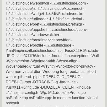
I../../dist/include/webbrwsr -I../../dist/include/dom -
I../../dist/include/js -I../../dist/include/xpconnect -
I../../dist/include/widget -I../../dist/include/necko -
I../../dist/include/uriloader -I../../dist/include/intl -
I../../dist/include/pref -I../../dist/include/prefmigr -
I../../dist/include/appshell -I../../dist/include/uconv -
I../../dist/include/windowwatcher -
I../../dist/include/profdirserviceprovider -
I../../dist/include/profile -I../../dist/include -
I/mnt/tmp/mozilla/dist/include/nspr -I/usr/X11R6/include
-fPIC -I/usr/X11R6/include -fno-rtti -fno-exceptions -Wall
-Wconversion -Wpointer-arith -Wcast-align -
Woverloaded-virtual -Wsynth -Wno-ctor-dtor-privacy -
Wno-non-virtual-dtor -Wno-long-long -pedantic -fshort-
wchar -pthread -pipe -DDEBUG -D_DEBUG -
DDEBUG_root -DTRACING -g -fno-inline -
I/usr/X11R6/include -DMOZILLA_CLIENT -include
../../mozilla-config.h -Wp,-MD,.deps/nsProfile.pp
nsProfile.cpp nsProfile.cpp: In member function `virtual
nsresult