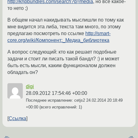
http://knpbundles.com/search?q=media
, но всё какое-
то нето ;)
В общем начал накидывать мыслишли по тому как
мне видится эта либа, текста там много, по этому
предлагаю посмотреть по ссылке
http://smart-
core.org/wiki/Компонент:_Медиа_библиотека
А вопрос следующий: кто как решает подобные
задачи и стоит ли писать такой бандл? :) и может
быть есть мысли, каким функционалом должен
обладать он?
digi
28.09.2012 17:54:46 +00:00
Последнее исправление: cetjs2
24.02.2014 20:18:49
+00:00
(всего исправлений: 1)
Ссылка
←
→