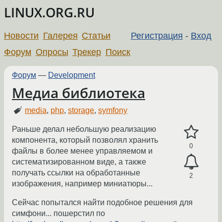
LINUX.ORG.RU
Новости
Галерея
Статьи
Регистрация
-
Вход
Форум
Опросы
Трекер
Поиск
Форум
—
Development
Медиа библиотека
media
,
php
,
storage
,
symfony
Раньше делал небольшую реализацию
компонента, который позволял хранить
0
файлы в более менее управляемом и
систематизированном виде, а также
получать ссылки на обработанные
2
изображения, например миниатюры...
Сейчас попытался найти подобное решения для
симфони... пошерстил по