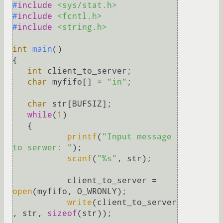
#
include
<sys/stat.h>
#
include
<fcntl.h>
#
include
<string.h>
int
main
()
{

int
 client_to_server;

char
 myfifo[] = 
"in"
;

char
 str[BUFSIZ];

while
(
1
)

   {

printf
(
"Input message 
to serwer: "
);

scanf
(
"%s"
, str);

	   client_to_server = 
open
(myfifo, O_WRONLY);

write
(client_to_server
, str, 
sizeof
(str));
