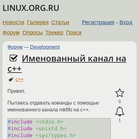
LINUX.ORG.RU
Новости
Галерея
Статьи
Регистрация
-
Вход
Форум
Опросы
Трекер
Поиск
Форум
—
Development
Именованный канал на
с++
c++
Привет,
0
Пытаюсь отдавать команды с помощью
именованного канала mkfifo на с++.
1
#
include
<stdio.h>
#
include
<unistd.h>
#
include
<sys/types.h>