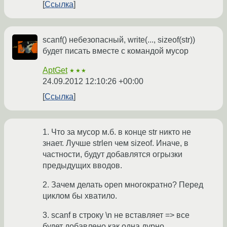
Ссылка
scanf() небезопасный, write(..., sizeof(str))
будет писать вместе с командой мусор
AptGet
★★★
24.09.2012 12:10:26 +00:00
Ссылка
1. Что за мусор м.б. в конце str никто не
знает. Лучше strlen чем sizeof. Иначе, в
частности, будут добавлятся огрызки
предыдущих вводов.
2. Зачем делать open многократно? Перед
циклом бы хватило.
3. scanf в строку \n не вставляет => все
будет добавлено как одна дурно