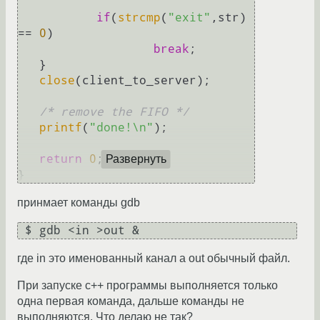
if
(
strcmp
(
"exit"
,str) 
== 
0
)

break
;

   }

close
(client_to_server);

/* remove the FIFO */
printf
(
"done!\n"
);

return
0
;

Развернуть
принмает команды gdb
 $ gdb <in >out &
где in это именованный канал а out обычный файл.
При запуске с++ программы выполняется только
одна первая команда, дальше команды не
выполняются. Что делаю не так?