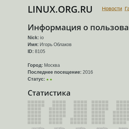
LINUX.ORG.RU
Новости
Г
Информация о пользоват
Nick:
io
Имя:
Игорь Облаков
ID:
8105
Город:
Москва
Последнее посещение:
2016
Статус:
★★
Статистика
сентябрь
октябрь
ноябрь
декабрь
январь