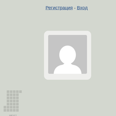
Регистрация
-
Вход
август