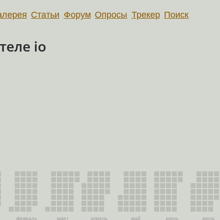
алерея
Статьи
Форум
Опросы
Трекер
Поиск
еле io
февраль
март
апрель
май
июнь
июль