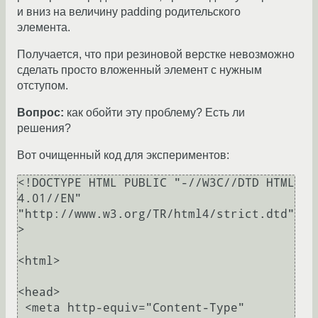
и вниз на величину padding родительского
элемента.
Получается, что при резиновой верстке невозможно
сделать просто вложенный элемент с нужным
отступом.
Вопрос:
как обойти эту проблему? Есть ли
решения?
Вот очищенный код для экспериментов:
<!DOCTYPE HTML PUBLIC "-//W3C//DTD HTML 
4.01//EN" 
"http://www.w3.org/TR/html4/strict.dtd"
>

<html>

<head>

 <meta http-equiv="Content-Type" 