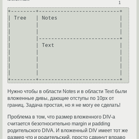
1
+--------+--------------------------+

| Tree   | Notes                    |

|        |                          |

|        |                          |

|        |--------------------------+

|        | Text                     |

|        |                          |

|        |                          |

|        |                          |

|        |                          |

Нужно чтобы в области Notes и в области Text были
вложенные дивы, дающие отступы по 10px от
границ. Задача простая, но я не могу ее сделать!
Проблема в том, что размер вложенного DIV-а
считается безотносительно margin и padding
родительского DIVA. И вложенный DIV имеет тот же
размер что и родительский, просто сдвинут вправо