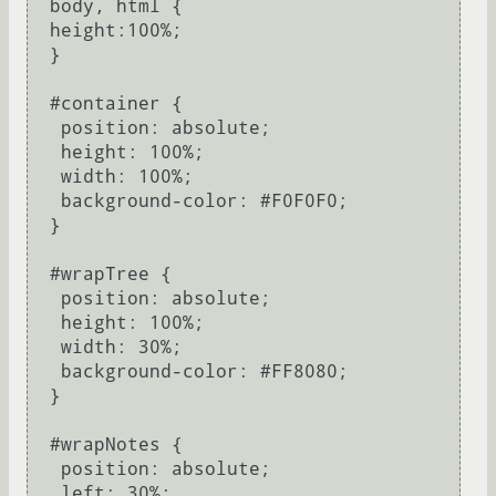
  body, html {

  height:100%;

  }

  #container {

   position: absolute;

   height: 100%;

   width: 100%;

   background-color: #F0F0F0;

  }

  #wrapTree {

   position: absolute;

   height: 100%;

   width: 30%;

   background-color: #FF8080;

  }

  #wrapNotes {

   position: absolute;

   left: 30%;
