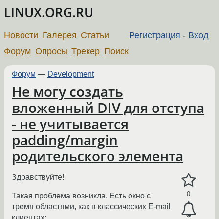
LINUX.ORG.RU
Новости
Галерея
Статьи
Регистрация
-
Вход
Форум
Опросы
Трекер
Поиск
Форум
—
Development
Не могу создать
вложенный DIV для отступа
- не учитывается
padding/margin
родительского элемента
Здравствуйте!
0
Такая проблема возникла. Есть окно с
тремя областями, как в классических E-mail
клиентах: