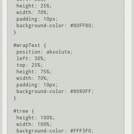
   height: 25%;

   width: 70%;

   padding: 10px;

   background-color: #80FF80;

  }

  #wrapText {

   position: absolute;

   left: 30%;

   top: 25%;

   height: 75%;

   width: 70%;

   padding: 10px;

   background-color: #8080FF;

  }

  #tree {

   height: 100%;

   width: 100%;

   background-color: #FFF3F0;
