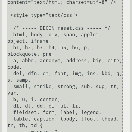
content="text/html; charset=utf-8" />

 <style type="text/css">

  /* ----- BEGIN reset.css ----- */

  html, body, div, span, applet, 
object, iframe,

  h1, h2, h3, h4, h5, h6, p, 
blockquote, pre,

  a, abbr, acronym, address, big, cite, 
code,

  del, dfn, em, font, img, ins, kbd, q, 
s, samp,

  small, strike, strong, sub, sup, tt, 
var,

  b, u, i, center,

  dl, dt, dd, ol, ul, li,

  fieldset, form, label, legend,

  table, caption, tbody, tfoot, thead, 
tr, th, td {

  	margin: 0;
