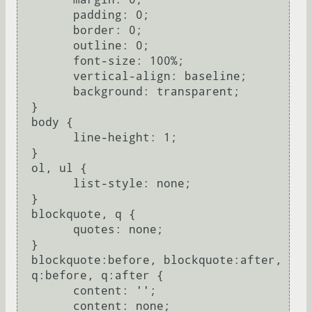
  	padding: 0;

  	border: 0;

  	outline: 0;

  	font-size: 100%;

  	vertical-align: baseline;

  	background: transparent;

  }

  body {

  	line-height: 1;

  }

  ol, ul {

  	list-style: none;

  }

  blockquote, q {

  	quotes: none;

  }

  blockquote:before, blockquote:after,

  q:before, q:after {

  	content: '';

  	content: none;
