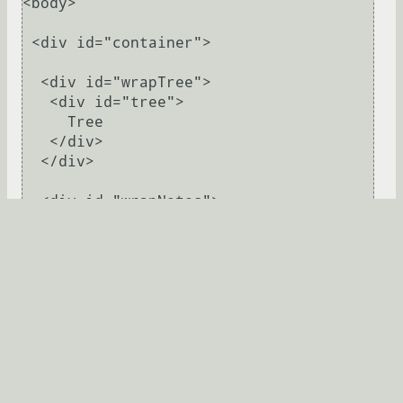
<body>

 <div id="container">

  <div id="wrapTree">

   <div id="tree">

     Tree

   </div>

  </div>

  <div id="wrapNotes">

   <div id="notes">

    Notes

   </div>

  </div>

  <div id="wrapText">

   <div id="text">

    Text

   </div>

  </div>
