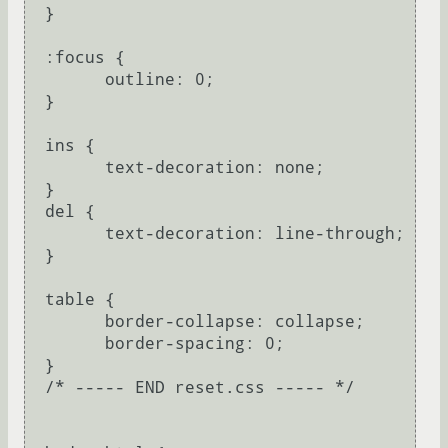
  }

  :focus {

  	outline: 0;

  }

  ins {

  	text-decoration: none;

  }

  del {

  	text-decoration: line-through;

  }

  table {

  	border-collapse: collapse;

  	border-spacing: 0;

  }

  /* ----- END reset.css ----- */
