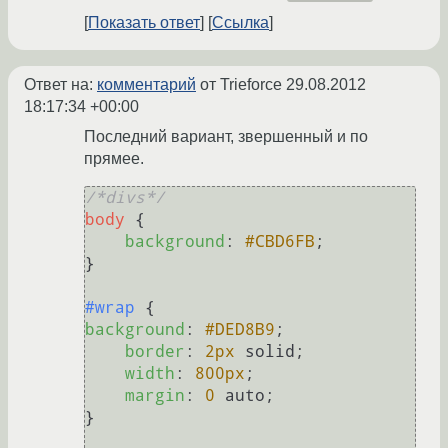
Показать ответ
Ссылка
Ответ на:
комментарий
от Trieforce
29.08.2012
18:17:34 +00:00
Последний вариант, звершенный и по
прямее.
/*divs*/
body
 {

background
: 
#CBD6FB
;

}

#wrap
background
: 
#DED8B9
;

border
: 
2px
 solid;

width
: 
800px
;

margin
: 
0
 auto;

}
