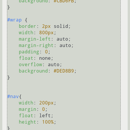
background
: 
#CBD6FB
;

}

#wrap
 {

border
: 
2px
 solid;

width
: 
800px
;

margin-left
: auto;

margin-right
: auto;

padding
: 
0
;

float
: none;

overflow
: auto;

background
: 
#DED8B9
;

}

#nav
{

width
: 
200px
;

margin
: 
0
;

float
: left;

height
: 
100%
;

}
