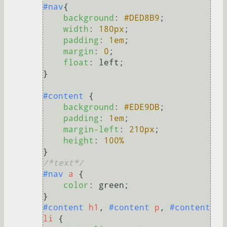
#nav
{

background
: 
#DED8B9
;

width
: 
180px
;

padding
: 
1em
;

margin
: 
0
;

float
: left;

}

#content
 {

background
: 
#EDE9DB
;

padding
: 
1em
;

margin-left
: 
210px
;

height
: 
100%
/*text*/
#nav
a
 {

color
: green;

#content
h1
, 
#content
p
, 
#content
li
 {
