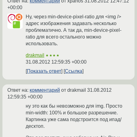
Ответ на:
комментарий
от xpahos
31.08.2012 12:47:12
+00:00
Ну, через min-device-pixel-ratio для <img />
адрес изображения задавать несколько
проблематично. А так да, min-device-pixel-
ratio для всего остального можно
использовать.
drakmail
★★★★
31.08.2012 12:59:35 +00:00
Показать ответ
Ссылка
Ответ на:
комментарий
от drakmail
31.08.2012
12:59:35 +00:00
ну это как бы невозможно для img. Просто
min-width: 100% и большое разрешение.
Картинка уже сама подстроится под ипад/
десктоп.