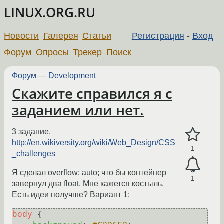
LINUX.ORG.RU
Новости
Галерея
Статьи
Регистрация
-
Вход
Форум
Опросы
Трекер
Поиск
Форум
—
Development
Скажите справился я с
заданием или нет.
3 задание.
http://en.wikiversity.org/wiki/Web_Design/CSS
1
_challenges
Я сделал overflow: auto; что бы контейнер
1
завернул два float. Мне кажется костыль.
Есть идеи получше? Вариант 1:
body
 {
