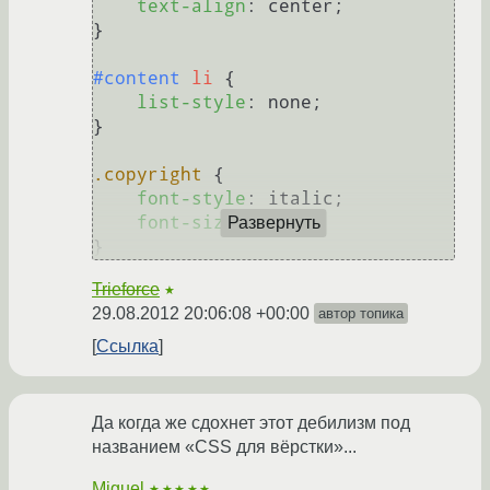
text-align
: center;

}

#content
li
 {

list-style
: none;

}

.copyright
 {

font-style
: italic;

font-size
: 
70%
;

Развернуть
Trieforce
★
29.08.2012 20:06:08 +00:00
автор топика
Ссылка
Да когда же сдохнет этот дебилизм под
названием «CSS для вёрстки»...
Miguel
★★★★★