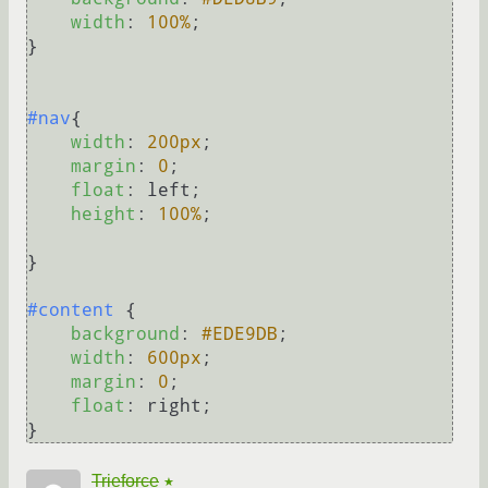
width
: 
100%
;

}

#nav
{

width
: 
200px
;

margin
: 
0
;

float
: left;

height
: 
100%
;

}

#content
 {

background
: 
#EDE9DB
;

width
: 
600px
;

margin
: 
0
;

float
: right;

Trieforce
★