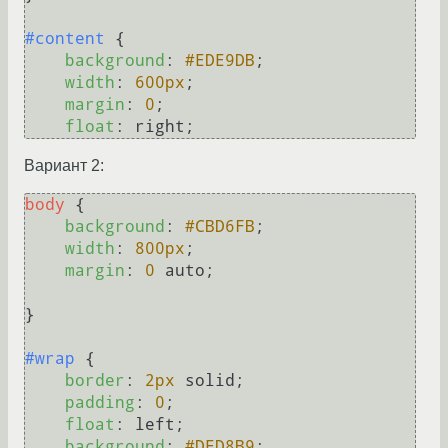
#content
 {

background
: 
#EDE9DB
;

width
: 
600px
;

margin
: 
0
;

float
Вариант 2:
body
 {

background
: 
#CBD6FB
;

width
: 
800px
;

margin
: 
0
 auto;

}

#wrap
 {

border
: 
2px
 solid;

padding
: 
0
;

float
: left;

background
: 
#DED8B9
;
