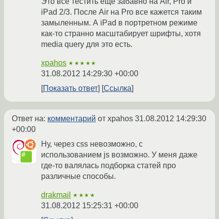
Это все тестить еще забавно на Air, Pro и
iPad 2/3. После Air на Pro все кажется таким
замыленным. А iPad в портретном режиме
как-то странно масштабирует шрифты, хотя
media query для это есть.
xpahos
★★★★★
31.08.2012 14:29:30 +00:00
Показать ответ
Ссылка
Ответ на:
комментарий
от xpahos
31.08.2012 14:29:30
+00:00
Ну, через css невозможно, с
использованием js возможно. У меня даже
где-то валялась подборка статей про
различные способы.
drakmail
★★★★
31.08.2012 15:25:31 +00:00