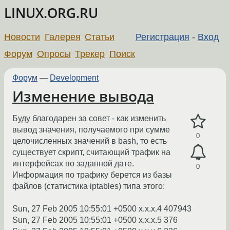
LINUX.ORG.RU
Новости
Галерея
Статьи
Регистрация
-
Вход
Форум
Опросы
Трекер
Поиск
Форум
—
Development
Изменение вывода
Буду благодарен за совет - как изменить
вывод значения, получаемого при сумме
0
целочисленных значений в bash, то есть
существует скрипт, считающий трафик на
интерфейсах по заданной дате.
0
Информация по трафику берется из базы
файлов (статистика iptables) типа этого:
Sun, 27 Feb 2005 10:55:01 +0500 x.x.x.4 407943
Sun, 27 Feb 2005 10:55:01 +0500 x.x.x.5 376