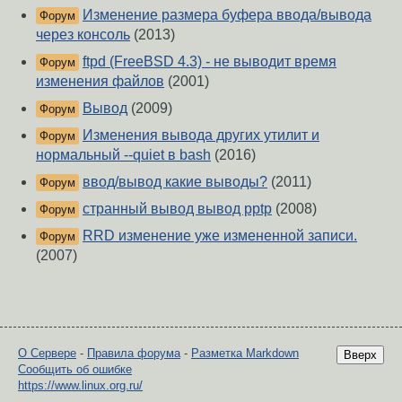
Изменение размера буфера ввода/вывода
Форум
через консоль
(2013)
ftpd (FreeBSD 4.3) - не выводит время
Форум
изменения файлов
(2001)
Вывод
(2009)
Форум
Изменения вывода других утилит и
Форум
нормальный --quiet в bash
(2016)
ввод/вывод какие выводы?
(2011)
Форум
странный вывод вывод pptp
(2008)
Форум
RRD изменение уже измененной записи.
Форум
(2007)
О Сервере
-
Правила форума
-
Разметка Markdown
Вверх
Сообщить об ошибке
https://www.linux.org.ru/