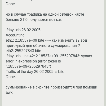
Done.
но в случае трафика на одной сетевой карте
больше 2 Гб получается вот как
./day_xls 26 02 2005
Accounting...
eth1: 2.18537e+09 bite <--- как изменить вывод
пригодный для обычного суммирования ?
eth2: 255297843 bite
./day_xls: line 42: 2.18537e+09+255297843: syntax
error in expression (error token is
".18537e+09+255297843")
Traffic of the day 26-02-2005 is bite
Done.
суммирование в скрипте производится при помощи
awk.