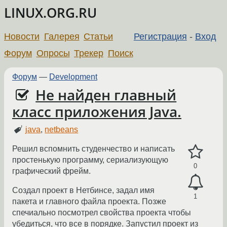
LINUX.ORG.RU
Новости
Галерея
Статьи
Регистрация
-
Вход
Форум
Опросы
Трекер
Поиск
Форум
—
Development
Не найден главный
класс приложения Java.
java
,
netbeans
Решил вспомнить студенчество и написать
простенькую программу, сериализующую
0
графический фрейм.
Создал проект в Нетбинсе, задал имя
1
пакета и главного файла проекта. Позже
спечиально посмотрел свойства проекта чтобы
убедиться, что все в порядке. Запустил проект из