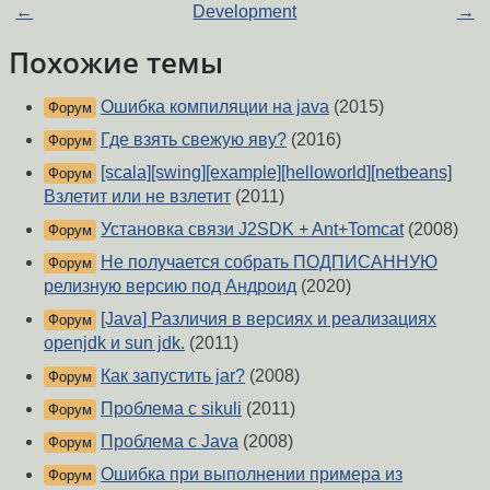
←
Development
→
Похожие темы
Ошибка компиляции на java
(2015)
Форум
Где взять свежую яву?
(2016)
Форум
[scala][swing][example][helloworld][netbeans]
Форум
Взлетит или не взлетит
(2011)
Установка связи J2SDK + Ant+Tomcat
(2008)
Форум
Не получается собрать ПОДПИСАННУЮ
Форум
релизную версию под Андроид
(2020)
[Java] Различия в версиях и реализациях
Форум
openjdk и sun jdk.
(2011)
Как запустить jar?
(2008)
Форум
Проблема с sikuli
(2011)
Форум
Проблема с Java
(2008)
Форум
Ошибка при выполнении примера из
Форум