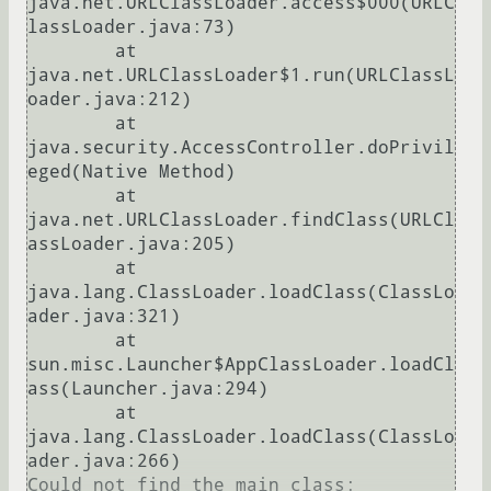
java.net.URLClassLoader.access$000(URLC
lassLoader.java:73)

	at 
java.net.URLClassLoader$1.run(URLClassL
oader.java:212)

	at 
java.security.AccessController.doPrivil
eged(Native Method)

	at 
java.net.URLClassLoader.findClass(URLCl
assLoader.java:205)

	at 
java.lang.ClassLoader.loadClass(ClassLo
ader.java:321)

	at 
sun.misc.Launcher$AppClassLoader.loadCl
ass(Launcher.java:294)

	at 
java.lang.ClassLoader.loadClass(ClassLo
ader.java:266)

Could not find the main class: 