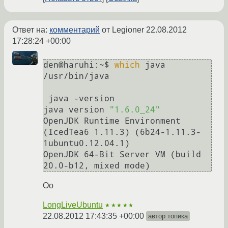
Ответ на:
комментарий
от Legioner
22.08.2012
17:28:24 +00:00
den@haruhi:~$ 
which
 java

/usr/bin/java

 java -version

java version 
"1.6.0_24"
OpenJDK Runtime Environment 
(IcedTea6 1.11.3) (6b24-1.11.3-
1ubuntu0.12.04.1)

OpenJDK 64-Bit Server VM (build 
Оо
LongLiveUbuntu
★★★★★
22.08.2012 17:43:35 +00:00
автор топика