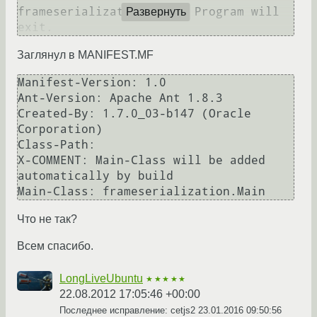
frameserialization.Main. Program will 
Развернуть
exit.
Заглянул в MANIFEST.MF
Manifest-Version: 1.0

Ant-Version: Apache Ant 1.8.3

Created-By: 1.7.0_03-b147 (Oracle 
Corporation)

Class-Path: 

X-COMMENT: Main-Class will be added 
automatically by build

Main-Class: frameserialization.Main
Что не так?
Всем спасибо.
LongLiveUbuntu
★★★★★
22.08.2012 17:05:46 +00:00
Последнее исправление: cetjs2
23.01.2016 09:50:56