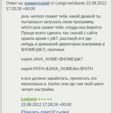
Ответ на:
комментарий
от LongLiveUbuntu
22.08.2012
17:20:26 +00:00
java -version скажет тебе, какой джавой ты
пытаешься запускать свою программу.
which java скажет тебе, откуда она берется.
Проще всего сделать так: скачай с сайта
оракла архив с jdk7, распакуй его где-
нибудь в домашней директории (например в
$HOME/jdk7), пропиши
export JAVA_HOME=$HOME/jdk7
export PATH=$JAVA_HOME/bin:$PATH
и все должно заработать, прописать это
желательно в .bashrc или где там твой шелл
читает настройки.
Legioner
★★★★★
22.08.2012 17:28:24 +00:00
Показать ответ
Ссылка