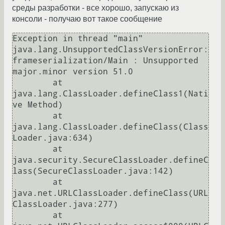
среды разработки - все хорошо, запускаю из
консоли - получаю вот такое сообщение
Exception in thread "main" 
java.lang.UnsupportedClassVersionError: 
frameserialization/Main : Unsupported 
major.minor version 51.0

	at 
java.lang.ClassLoader.defineClass1(Nati
ve Method)

	at 
java.lang.ClassLoader.defineClass(Class
Loader.java:634)

	at 
java.security.SecureClassLoader.defineC
lass(SecureClassLoader.java:142)

	at 
java.net.URLClassLoader.defineClass(URL
ClassLoader.java:277)

	at 