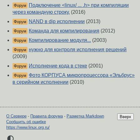
Подключение <linux/ ... .h> при компиляции
Форум
через командную строку.
(2016)
NAND в dip исполнении
(2013)
Форум
Команда для компилирования
(2012)
Форум
Компилирование модуля...
(2003)
Форум
нужно для контроля исполнения решений
Форум
(2009)
Исполнение кода в стеке
(2001)
Форум
Фото КОРПУСА микропроцессора «Эльбрус»
Форум
в серийном исполнении
(2010)
О Сервере
-
Правила форума
-
Разметка Markdown
Вверх
Сообщить об ошибке
https://www.linux.org.ru/