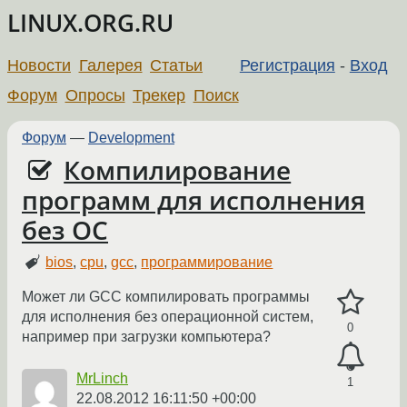
LINUX.ORG.RU
Новости
Галерея
Статьи
Регистрация
-
Вход
Форум
Опросы
Трекер
Поиск
Форум
—
Development
Компилирование
программ для исполнения
без ОС
bios
,
cpu
,
gcc
,
программирование
Может ли GCC компилировать программы
для исполнения без операционной систем,
0
например при загрузки компьютера?
MrLinch
1
22.08.2012 16:11:50 +00:00