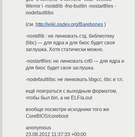
Werror \ -nostdlib -fno-builtin -nostartfiles -
nodefaultlibs
(см.
http://wiki.osdev.org/Barebones
)
-nostdlib : не линковать стд. библиотеку
(libc) — для ядра и для биос будет своя
заглушка. Хотя статически можно.
-nostartfiles: не линковать crt0 — для ядра и
для биос будет своя заглушка.
-nodefaultlibs: не линковать libgcc, libc и т.п.
ещё поиграться с выходным форматом,
чтобы был bin, а не ELF/a.out
вообще посмотри исходники того же
CoreBIOS/coreboot
anonymous
23.08.2012 11:37:33 +00:00