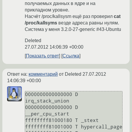
получаемых данных в ядре и на
прикладном уровне.
Насчёт /proc/kallsysm ещё раз проверил
cat
/proc/kallsyms
везде адреса равны нулям.
Система у меня 3.2.0-27-generic #43-Ubuntu
Deleted
27.07.2012 14:06:39 +00:00
Показать ответ
Ссылка
Ответ на:
комментарий
от Deleted
27.07.2012
14:06:39 +00:00
0000000000000000 D 
irq_stack_union

0000000000000000 D 
__per_cpu_start

ffffffff81000180 T _stext

ffffffff81001000 T hypercall_page
