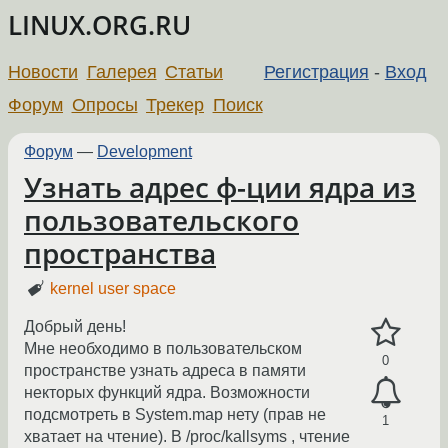
LINUX.ORG.RU
Новости
Галерея
Статьи
Регистрация
-
Вход
Форум
Опросы
Трекер
Поиск
Форум
—
Development
Узнать адрес ф-ции ядра из
пользовательского
пространства
kernel user space
Добрый день!
Мне необходимо в пользовательском
0
пространстве узнать адреса в памяти
некторых функций ядра. Возможности
подсмотреть в System.map нету (прав не
1
хватает на чтение). В /proc/kallsyms , чтение