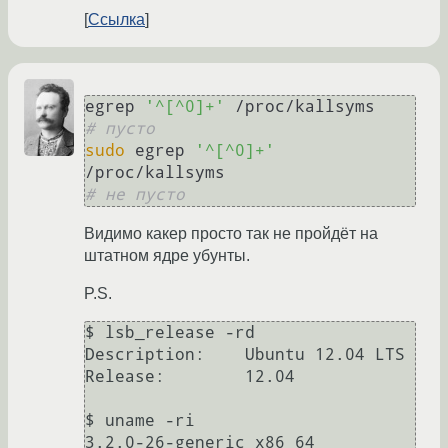
Ссылка
egrep 
'^[^0]+'
# пусто
sudo
 egrep 
'^[^0]+'
# не пусто
Видимо какер просто так не пройдёт на
штатном ядре убунты.
P.S.
$ lsb_release -rd

Description:    Ubuntu 12.04 LTS

Release:        12.04

$ uname -ri
