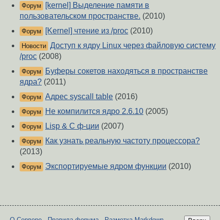
[kernel] Выделение памяти в
Форум
пользовательском пространстве.
(2010)
[Kernel] чтение из /proc
(2010)
Форум
Доступ к ядру Linux через файловую систему
Новости
/proc
(2008)
Буферы сокетов находяться в пространстве
Форум
ядра?
(2011)
Адрес syscall table
(2016)
Форум
Не компилится ядро 2.6.10
(2005)
Форум
Lisp & C ф-ции
(2007)
Форум
Как узнать реальную частоту процессора?
Форум
(2013)
Экспортируемые ядром функции
(2010)
Форум
О Сервере
-
Правила форума
-
Разметка Markdown