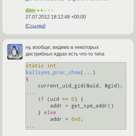
dikiy
★★☆☆☆
27.07.2012 18:12:48 +00:00
Ссылка
ну, вообще, видимо в некоторых
дистрибных ядрах есть что-то типа
static
int
kallsyms_proc_show
(...)
{

    current_uid_gid(&uid, &gid);

...

if
 (uid == 
0
) {

        addr = get_sym_addr()

    } 
else
        addr = 
0x0
;
