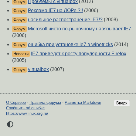
Проблемы с virtualbox
(2012)
Форум
Реклама IE7 на ЛОРе ?!!
(2006)
Форум
насильное распостранение IE7!?
(2008)
Форум
Microsoft чисто по-рыночному навязывает IE7
Форум
(2006)
ошибка при установке ie7 в winetricks
(2014)
Форум
IE7 приведет к росту популярности Firefox
Новости
(2005)
virtualbox
(2007)
Форум
О Сервере
-
Правила форума
-
Разметка Markdown
Вверх
Сообщить об ошибке
https://www.linux.org.ru/