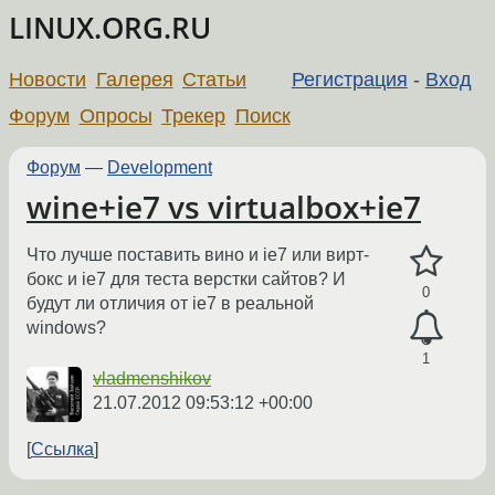
LINUX.ORG.RU
Новости
Галерея
Статьи
Регистрация
-
Вход
Форум
Опросы
Трекер
Поиск
Форум
—
Development
wine+ie7 vs virtualbox+ie7
Что лучше поставить вино и ie7 или вирт-
бокс и ie7 для теста верстки сайтов? И
0
будут ли отличия от ie7 в реальной
windows?
1
vladmenshikov
21.07.2012 09:53:12 +00:00
Ссылка