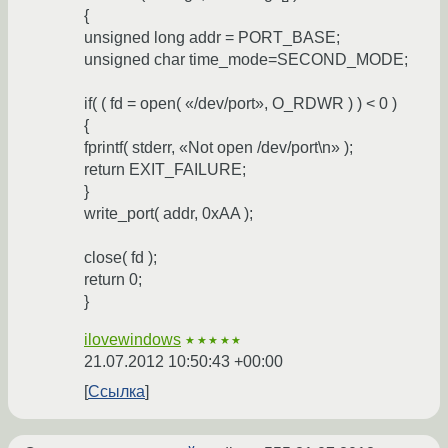
{
unsigned long addr = PORT_BASE;
unsigned char time_mode=SECOND_MODE;
if( ( fd = open( «/dev/port», O_RDWR ) ) < 0 )
{
fprintf( stderr, «Not open /dev/port\n» );
return EXIT_FAILURE;
}
write_port( addr, 0xAA );
close( fd );
return 0;
}
ilovewindows
★★★★★
21.07.2012 10:50:43 +00:00
Ссылка