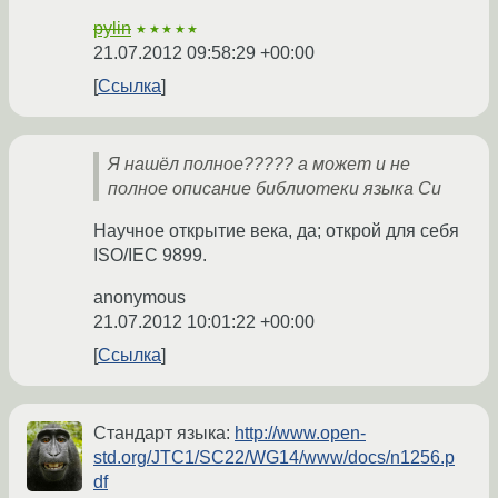
pylin
★★★★★
21.07.2012 09:58:29 +00:00
Ссылка
Я нашёл полное????? а может и не
полное описание библиотеки языка Си
Научное открытие века, да; открой для себя
ISO/IEC 9899.
anonymous
21.07.2012 10:01:22 +00:00
Ссылка
Стандарт языка:
http://www.open-
std.org/JTC1/SC22/WG14/www/docs/n1256.p
df