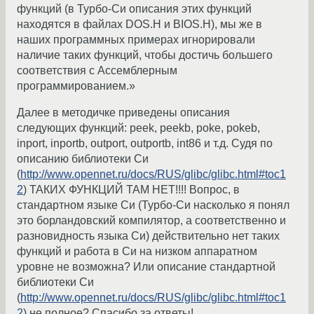
функций (в Турбо-Си описания этих функций
находятся в файлах DOS.H и BIOS.H), мы же в
наших программных примерах игнорировали
наличие таких функций, чтобы достичь большего
соответствия с Ассемблерным
программированием.»
Далее в методичке приведены описания
следующих функций: peek, peekb, poke, pokeb,
inport, inportb, outport, outportb, int86 и т.д. Судя по
описанию библиотеки Си
(
http://www.opennet.ru/docs/RUS/glibc/glibc.html#toc1
2
) ТАКИХ ФУНКЦИЙ ТАМ НЕТ!!!! Вопрос, в
стандартном языке Си (Турбо-Си насколько я понял
это борландовский компилятор, а соответственно и
разновидность языка Си) действительно нет таких
функций и работа в Си на низком аппаратном
уровне не возможна? Или описание стандартной
библиотеки Си
(
http://www.opennet.ru/docs/RUS/glibc/glibc.html#toc1
2
) не полное? Спасибо за ответы!