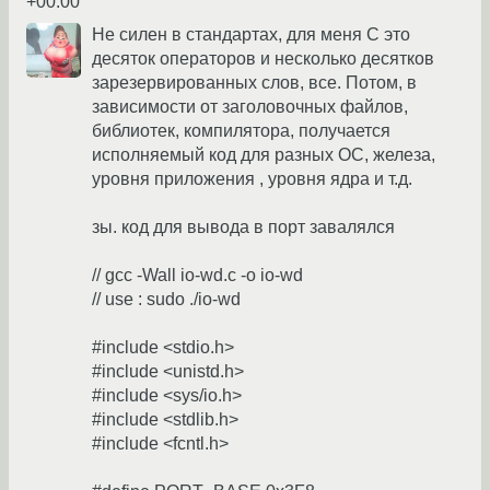
+00:00
Не силен в стандартах, для меня С это
десяток операторов и несколько десятков
зарезервированных слов, все. Потом, в
зависимости от заголовочных файлов,
библиотек, компилятора, получается
исполняемый код для разных ОС, железа,
уровня приложения , уровня ядра и т.д.
зы. код для вывода в порт завалялся
// gcc -Wall io-wd.c -o io-wd
// use : sudo ./io-wd
#include <stdio.h>
#include <unistd.h>
#include <sys/io.h>
#include <stdlib.h>
#include <fcntl.h>