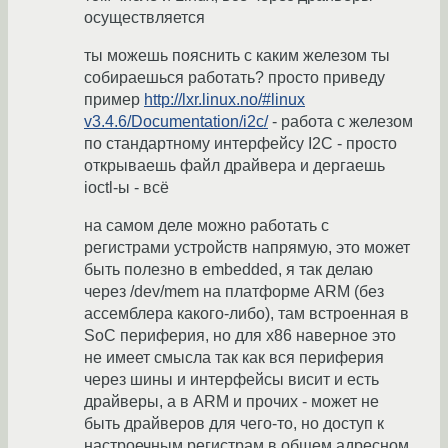
осуществляется
ты можешь пояснить с каким железом ты
собираешься работать? просто приведу
пример
http://lxr.linux.no/#linux
v3.4.6/Documentation/i2c/
- работа с железом
по стандартному интерфейсу I2C - просто
открываешь файл драйвера и дергаешь
ioctl-ы - всё
на самом деле можно работать с
регистрами устройств напрямую, это может
быть полезно в embedded, я так делаю
через /dev/mem на платформе ARM (без
ассемблера какого-либо), там встроенная в
SoC периферия, но для x86 наверное это
не имеет смысла так как вся периферия
через шины и интерфейсы висит и есть
драйверы, а в ARM и прочих - может не
быть драйверов для чего-то, но доступ к
настроечным регистрам в общем адресном