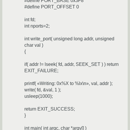
#define PORT_BASE 0x3F8
#define PORT_OFFSET 0
int fd;
int nports=2;
int write_port( unsigned long addr, unsigned
char val )
{
if( addr != lseek( fd, addr, SEEK_SET ) ) return
EXIT_FAILURE;
printf( «Writing: 0x%X to %lx\n», val, addr );
write( fd, &val, 1 );
usleep(1000);
return EXIT_SUCCESS;
}
int main( int argc, char *argv[] )