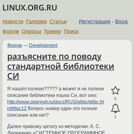
LINUX.ORG.RU
Новости
Галерея
Статьи
Регистрация
-
Вход
Форум
Опросы
Трекер
Поиск
Форум
—
Development
разъясните по поводу
стандартной библиотеки
СИ
Я нашёл полное????? а может и не полное
описание библиотеки языка Си, вот оно:
0
http://www.opennet.ru/docs/RUS/glibc/glibc.ht
ml#toc12
Вопрос номер один это полное
описание или нет?
1
Далее привожу цитату из методички: А. С.
Деревянко «СИСТЕМНОЕ ПРОГРАММНОЕ