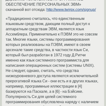
ОБЕСПЕЧЕНИЕ ПЕРСОНАЛЬНЫХ ЭВМ»
скачанной вот отсюда:
http://www.twirpx.com/signup/
«Традиционно считалось, что единственным
языковым средством, дающим полный доступ к
аппаратным средствам ЭВМ, является язык
Ассемблера. Применительно к ПЭВМ это не совсем
так. Многие языки, системы программирования
которых реализованы на ПЭВМ, имеют в своем
арсенале такие средства, в частности язык Си,
который был разработан в 1972 году Д.Ритчи
именно как язык системного программиста для
написания операционных систем (системы UNIX).
Не следует, однако, считать, что средства
низкоуровневого доступа являются исключительной
прерогативой языка Си - они есть и в других языках,
например, программные иллюстрации в [4]
базируются на Паскале, а в [6] - на Бэйсике.
Популярность Си для целей системного
программирования обусловлена наряду с наличием