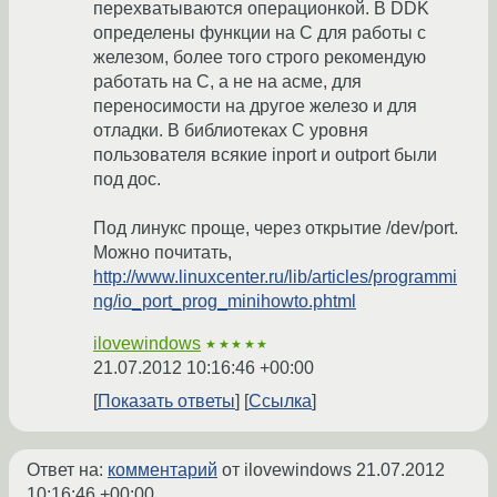
перехватываются операционкой. В DDK
определены функции на С для работы с
железом, более того строго рекомендую
работать на С, а не на асме, для
переносимости на другое железо и для
отладки. В библиотеках С уровня
пользователя всякие inport и outport были
под дос.
Под линукс проще, через открытие /dev/port.
Можно почитать,
http://www.linuxcenter.ru/lib/articles/programmi
ng/io_port_prog_minihowto.phtml
ilovewindows
★★★★★
21.07.2012 10:16:46 +00:00
Показать ответы
Ссылка
Ответ на:
комментарий
от ilovewindows
21.07.2012
10:16:46 +00:00