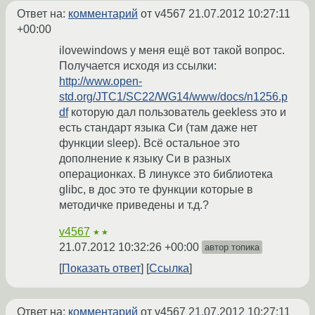
Ответ на:
комментарий
от v4567
21.07.2012 10:27:11
+00:00
ilovewindows у меня ещё вот такой вопрос.
Получается исходя из ссылки:
http://www.open-
std.org/JTC1/SC22/WG14/www/docs/n1256.p
df
которую дал пользователь geekless это и
есть стандарт языка Си (там даже нет
функции sleep). Всё остальное это
дополнение к языку Си в разных
операционках. В линуксе это библиотека
glibc, в дос это те функции которые в
методичке приведены и т.д.?
v4567
★★
21.07.2012 10:32:26 +00:00
автор топика
Показать ответ
Ссылка
Ответ на:
комментарий
от v4567
21.07.2012 10:27:11