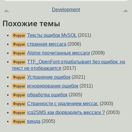
←
Development
→
Похожие темы
Тексты ошибок MySQL
(2011)
Форум
странная мессага
(2006)
Форум
Alpine прочитанные мессаги
(2009)
Форум
TTF_OpenFont отрабатывает без ошибок, но
Форум
текст не отображается
(2017)
Устранение ошибок
(2021)
Форум
игнорирование ошибок
(2011)
Форум
обработка ошибок
(2005)
Форум
Странности с удалением мессаг.
(2003)
Форум
icq2SMS как форвардить мессаги ?
(2003)
Форум
винда
(2005)
Форум