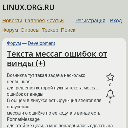
LINUX.ORG.RU
Новости
Галерея
Статьи
Регистрация
-
Вход
Форум
Опросы
Трекер
Поиск
Форум
—
Development
Текста мессаг ошибок от
винды (+)
Возникла тут такая задача несколько
необычная,
0
для решения которой нужны текста мессаг
ошибок от винды.
В общем в линуксе есть функция strerror для
0
получения
мессаги о ошибке по ее коду, а в винде есть
FormatMessage
для этой же цели, а мне понадобилось сделать на