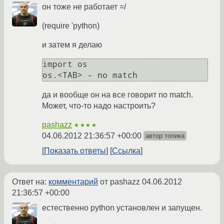
он тоже не работает =/
(require 'python)
и затем я делаю
import os

os.<TAB> - no match
да и вообще он на все говорит no match.
Может, что-то надо настроить?
pashazz
★★★★
04.06.2012 21:36:57 +00:00
автор топика
Показать ответы
Ссылка
Ответ на:
комментарий
от pashazz
04.06.2012
21:36:57 +00:00
естественно python установлен и запущен.