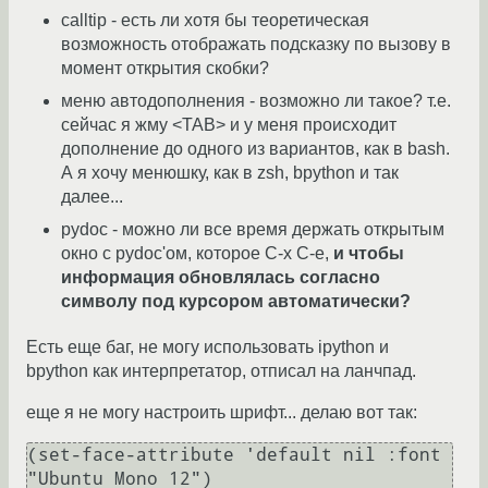
calltip - есть ли хотя бы теоретическая
возможность отображать подсказку по вызову в
момент открытия скобки?
меню автодополнения - возможно ли такое? т.е.
сейчас я жму <TAB> и у меня происходит
дополнение до одного из вариантов, как в bash.
А я хочу менюшку, как в zsh, bpython и так
далее...
pydoc - можно ли все время держать открытым
окно с pydoc'ом, которое C-x C-e,
и чтобы
информация обновлялась согласно
символу под курсором автоматически?
Есть еще баг, не могу использовать ipython и
bpython как интерпретатор, отписал на ланчпад.
еще я не могу настроить шрифт... делаю вот так:
(set-face-attribute 'default nil :font 