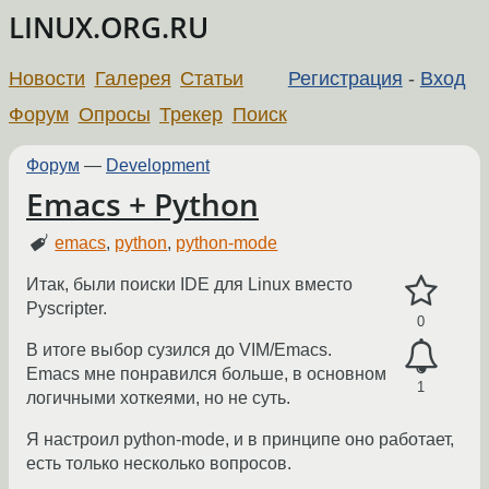
LINUX.ORG.RU
Новости
Галерея
Статьи
Регистрация
-
Вход
Форум
Опросы
Трекер
Поиск
Форум
—
Development
Emacs + Python
emacs
,
python
,
python-mode
Итак, были поиски IDE для Linux вместо
Pyscripter.
0
В итоге выбор сузился до VIM/Emacs.
Emacs мне понравился больше, в основном
1
логичными хоткеями, но не суть.
Я настроил python-mode, и в принципе оно работает,
есть только несколько вопросов.