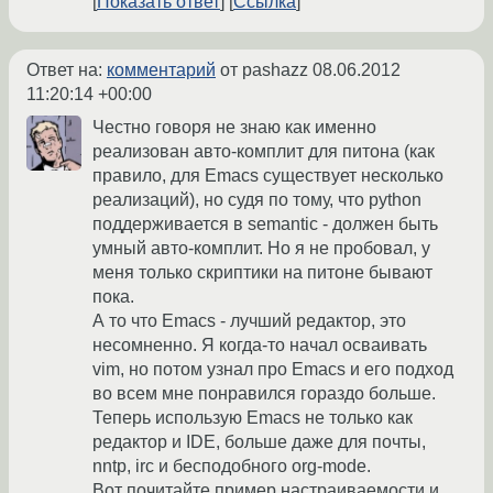
Показать ответ
Ссылка
Ответ на:
комментарий
от pashazz
08.06.2012
11:20:14 +00:00
Честно говоря не знаю как именно
реализован авто-комплит для питона (как
правило, для Emacs существует несколько
реализаций), но судя по тому, что python
поддерживается в semantic - должен быть
умный авто-комплит. Но я не пробовал, у
меня только скриптики на питоне бывают
пока.
А то что Emacs - лучший редактор, это
несомненно. Я когда-то начал осваивать
vim, но потом узнал про Emacs и его подход
во всем мне понравился гораздо больше.
Теперь использую Emacs не только как
редактор и IDE, больше даже для почты,
nntp, irc и бесподобного org-mode.
Вот почитайте пример настраиваемости и