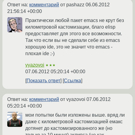
Ответ на:
комментарий
от pashazz
06.06.2012
21:56:14 +00:00
Практически любой пакет emacs не крут без
километровой кастомизации, благо elisp
предоставляет для этого все возможности.
Так что если вы не сделали себе из emacs
хорошую ide, это не значит что emacs -
плохая ide ;-)
vyazovoi
★★★
07.06.2012 05:20:14 +00:00
Показать ответ
Ссылка
Ответ на:
комментарий
от vyazovoi
07.06.2012
05:20:14 +00:00
мои попытки были изложены выше. вряд ли
даже с километровой кастомизацией емакс
дотянет до кастомизированного же (но
только за 10 минут) эклипса (не как