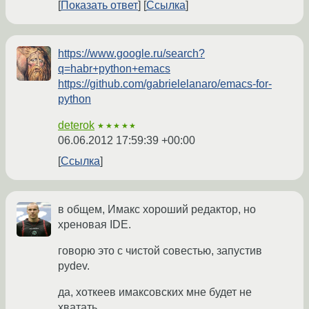
Показать ответ
Ссылка
https://www.google.ru/search?
q=habr+python+emacs
https://github.com/gabrielelanaro/emacs-for-
python
deterok
★★★★★
06.06.2012 17:59:39 +00:00
Ссылка
в общем, Имакс хороший редактор, но
хреновая IDE.
говорю это с чистой совестью, запустив
pydev.
да, хоткеев имаксовских мне будет не
хватать...