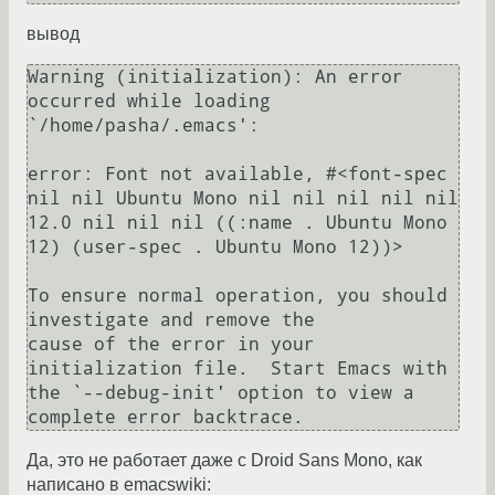
вывод
Warning (initialization): An error 
occurred while loading 
`/home/pasha/.emacs':

error: Font not available, #<font-spec 
nil nil Ubuntu Mono nil nil nil nil nil 
12.0 nil nil nil ((:name . Ubuntu Mono 
12) (user-spec . Ubuntu Mono 12))>

To ensure normal operation, you should 
investigate and remove the

cause of the error in your 
initialization file.  Start Emacs with

the `--debug-init' option to view a 
Да, это не работает даже с Droid Sans Mono, как
написано в emacswiki: