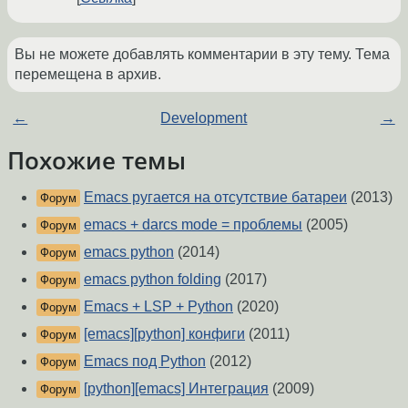
Вы не можете добавлять комментарии в эту тему. Тема
перемещена в архив.
←
Development
→
Похожие темы
Emacs ругается на отсутствие батареи
(2013)
Форум
emacs + darcs mode = проблемы
(2005)
Форум
emacs python
(2014)
Форум
emacs python folding
(2017)
Форум
Emacs + LSP + Python
(2020)
Форум
[emacs][python] конфиги
(2011)
Форум
Emacs под Python
(2012)
Форум
[python][emacs] Интеграция
(2009)
Форум