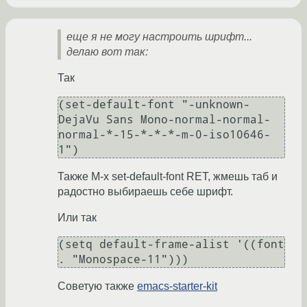
еще я не могу настроить шрифт...
делаю вот так:
Так
(set-default-font "-unknown-
DejaVu Sans Mono-normal-normal-
normal-*-15-*-*-*-m-0-iso10646-
1")
Также M-x set-default-font RET, жмешь таб и
радостно выбираешь себе шрифт.
Или так
(setq default-frame-alist '((font 
. "Monospace-11")))
Советую также
emacs-starter-kit