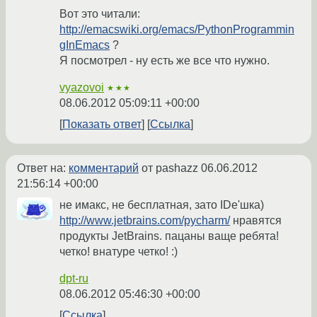
Вот это читали:
http://emacswiki.org/emacs/PythonProgrammin
gInEmacs
?
Я посмотрел - ну есть же все что нужно.
vyazovoi
★★★
08.06.2012 05:09:11 +00:00
Показать ответ
Ссылка
Ответ на:
комментарий
от pashazz
06.06.2012
21:56:14 +00:00
не имакс, не бесплатная, зато IDe'шка)
http://www.jetbrains.com/pycharm/
нравятся
продукты JetBrains. пацаны ваще ребята!
четко! внатуре четко! :)
dpt-ru
08.06.2012 05:46:30 +00:00
Ссылка