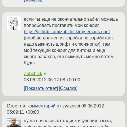
если ты еще не окончательно забил можешь
попробовать поставить мой конфиг
https://github.com/zubchick/my-emacs-conf
(вообще должен из коробки не заработает,
надо выкинуть шрифт и cmd-кнопку), там
мой текущий конфиг для питона и еще
много барахла, его выкинуть можно потом
будет.
Zubchick
★
08.06.2012 06:17:08 +00:00
Показать ответ
Ссылка
Ответ на:
комментарий
от vyazovoi
08.06.2012
05:09:11 +00:00
ну на начальных стадиях изучения языка,
auto-compete очень важен. потом уже без