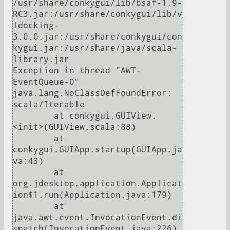
/usr/share/conkygui/lib/bsaf-1.9-
RC3.jar:/usr/share/conkygui/lib/v
ldocking-
3.0.0.jar:/usr/share/conkygui/con
kygui.jar:/usr/share/java/scala-
library.jar

Exception in thread "AWT-
EventQueue-0" 
java.lang.NoClassDefFoundError: 
scala/Iterable

	at conkygui.GUIView.
<init>(GUIView.scala:88)

	at 
conkygui.GUIApp.startup(GUIApp.ja
va:43)

	at 
org.jdesktop.application.Applicat
ion$1.run(Application.java:179)

	at 
java.awt.event.InvocationEvent.di
spatch(InvocationEvent.java:226)
