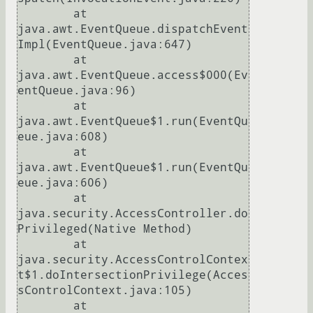
	at 
java.awt.EventQueue.dispatchEvent
Impl(EventQueue.java:647)

	at 
java.awt.EventQueue.access$000(Ev
entQueue.java:96)

	at 
java.awt.EventQueue$1.run(EventQu
eue.java:608)

	at 
java.awt.EventQueue$1.run(EventQu
eue.java:606)

	at 
java.security.AccessController.do
Privileged(Native Method)

	at 
java.security.AccessControlContex
t$1.doIntersectionPrivilege(Acces
sControlContext.java:105)

	at 