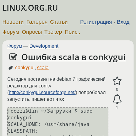
LINUX.ORG.RU
Новости
Галерея
Статьи
Регистрация
-
Вход
Форум
Опросы
Трекер
Поиск
Форум
—
Development
Ошибка scala в conkygui
conkygui
,
scala
Сегодня поставил на debian 7 графический
редактор для conky
0
(
http://conkygui.sourceforge.net/
) попробовал
запустить, пишет вот что:
1
foozzi@lin ~/Загрузки $ sudo 
conkygui

SCALA_HOME: /usr/share/java

CLASSPATH:  