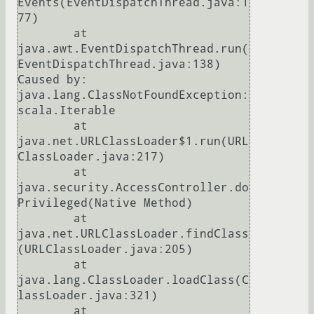
Events(EventDispatchThread.java:1
77)

	at 
java.awt.EventDispatchThread.run(
EventDispatchThread.java:138)

Caused by: 
java.lang.ClassNotFoundException: 
scala.Iterable

	at 
java.net.URLClassLoader$1.run(URL
ClassLoader.java:217)

	at 
java.security.AccessController.do
Privileged(Native Method)

	at 
java.net.URLClassLoader.findClass
(URLClassLoader.java:205)

	at 
java.lang.ClassLoader.loadClass(C
lassLoader.java:321)

	at 