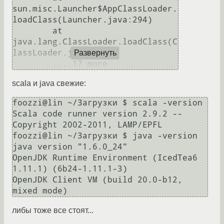
sun.misc.Launcher$AppClassLoader.
loadClass(Launcher.java:294)

	at 
java.lang.ClassLoader.loadClass(C
lassLoader.java:266)

Развернуть
scala и java свежие:
foozzi@lin ~/Загрузки $ scala -version

Scala code runner version 2.9.2 -- 
Copyright 2002-2011, LAMP/EPFL

foozzi@lin ~/Загрузки $ java -version

java version "1.6.0_24"

OpenJDK Runtime Environment (IcedTea6 
1.11.1) (6b24-1.11.1-3)

OpenJDK Client VM (build 20.0-b12, 
либы тоже все стоят...