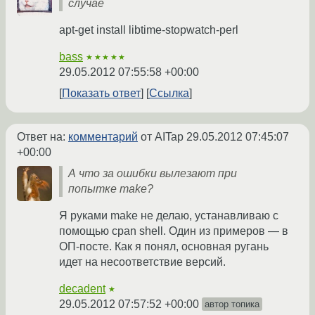
случае
apt-get install libtime-stopwatch-perl
bass
★★★★★
29.05.2012 07:55:58 +00:00
Показать ответ
Ссылка
Ответ на:
комментарий
от AITap
29.05.2012 07:45:07
+00:00
А что за ошибки вылезают при
попытке make?
Я руками make не делаю, устанавливаю с
помощью cpan shell. Один из примеров — в
ОП-посте. Как я понял, основная ругань
идет на несоответствие версий.
decadent
★
29.05.2012 07:57:52 +00:00
автор топика