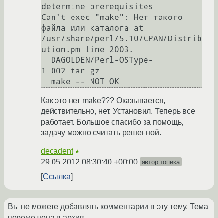
determine prerequisites

Can't exec "make": Нет такого 
файла или каталога at 
/usr/share/perl/5.10/CPAN/Distrib
ution.pm line 2003.

  DAGOLDEN/Perl-OSType-
1.002.tar.gz

Как это нет make??? Оказывается,
действительно, нет. Установил. Теперь все
работает. Большое спасибо за помощь,
задачу можно считать решенной.
decadent
★
29.05.2012 08:30:40 +00:00
автор топика
Ссылка
Вы не можете добавлять комментарии в эту тему. Тема
перемещена в архив.