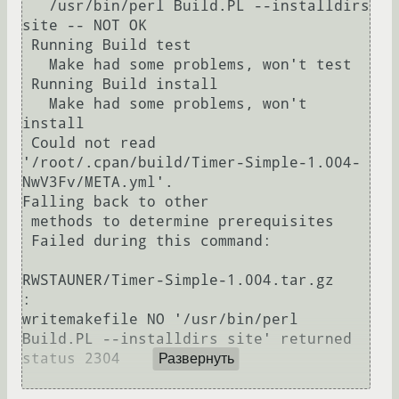
   /usr/bin/perl Build.PL --installdirs 
site -- NOT OK

 Running Build test

   Make had some problems, won't test

 Running Build install

   Make had some problems, won't 
install

 Could not read 
'/root/.cpan/build/Timer-Simple-1.004-
NwV3Fv/META.yml'.

Falling back to other

 methods to determine prerequisites

 Failed during this command:

RWSTAUNER/Timer-Simple-1.004.tar.gz          
:

writemakefile NO '/usr/bin/perl 
Build.PL --installdirs site' returned

status 2304

Развернуть