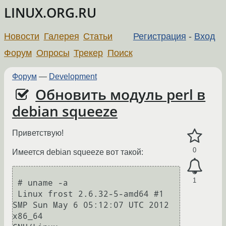
LINUX.ORG.RU
Новости
Галерея
Статьи
Регистрация
-
Вход
Форум
Опросы
Трекер
Поиск
Форум
—
Development
Обновить модуль perl в
debian squeeze
Приветствую!
0
Имеется debian squeeze вот такой:
1
 # uname -a

 Linux frost 2.6.32-5-amd64 #1 
SMP Sun May 6 05:12:07 UTC 2012 
x86_64
