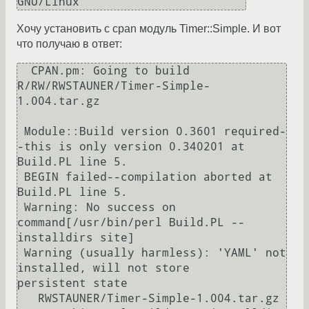
Хочу установить с cpan модуль Timer::Simple. И вот
что получаю в ответ:
  CPAN.pm: Going to build 
R/RW/RWSTAUNER/Timer-Simple-
1.004.tar.gz

 Module::Build version 0.3601 required-
-this is only version 0.340201 at

Build.PL line 5.

 BEGIN failed--compilation aborted at 
Build.PL line 5.

 Warning: No success on 
command[/usr/bin/perl Build.PL --
installdirs site]

 Warning (usually harmless): 'YAML' not 
installed, will not store

persistent state

   RWSTAUNER/Timer-Simple-1.004.tar.gz
