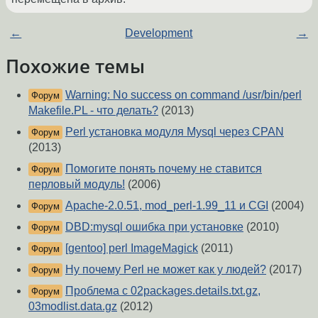
←
Development
→
Похожие темы
Warning: No success on command /usr/bin/perl
Форум
Makefile.PL - что делать?
(2013)
Perl установка модуля Mysql через CPAN
Форум
(2013)
Помогите понять почему не ставится
Форум
перловый модуль!
(2006)
Apache-2.0.51, mod_perl-1.99_11 и CGI
(2004)
Форум
DBD:mysql ошибка при установке
(2010)
Форум
[gentoo] perl ImageMagick
(2011)
Форум
Ну почему Perl не может как у людей?
(2017)
Форум
Проблема с 02packages.details.txt.gz,
Форум
03modlist.data.gz
(2012)