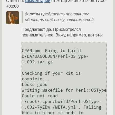
Ответ на:
комментарий
от AITap
29.05.2012 08:17:00
+00:00
должны предлагать поставить/
обновить ещё пачку зависимостей.
Предлагают, да. Присмотрелся
повнимательнее. Вижу, например, вот это:
CPAN.pm: Going to build 
D/DA/DAGOLDEN/Perl-OSType-
1.002.tar.gz

Checking if your kit is 
complete...

Looks good

Writing Makefile for Perl::OSType

Could not read 
'/root/.cpan/build/Perl-OSType-
1.002-7yZBw_/META.yml'. Falling 
back to other methods to 