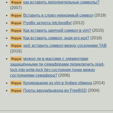
как вставить дополнительные символы?
Форум
(2007)
Вставить в слово невидимый символ
(2019)
Форум
Postfix затерта /etc/postfix/
(2012)
Форум
Как вставить цветной символ в vim?
(2015)
Форум
Как вставить символ, зная его код?
(2016)
Форум
sed: вставить символ между соседними TAB
Форум
(2016)
можно ли в массиве с элементами
Форум
защищёнными rw-семафорами переключить read-
lock into write-lock без состояния гонки между
состояниями семафора?
(2006)
Копирование из vim в буфер обмена
(2014)
Форум
Порты ввода/вывода во FreeBSD
(2004)
Форум