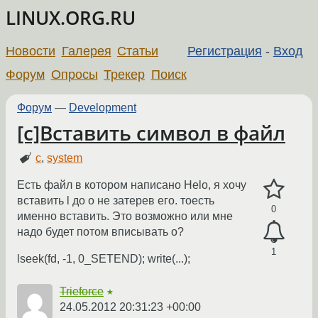
LINUX.ORG.RU
Новости
Галерея
Статьи
Регистрация
-
Вход
Форум
Опросы
Трекер
Поиск
Форум
—
Development
[c]Вставить символ в файл
c
,
system
Есть файл в котором написано Helo, я хочу
вставить l до o не затерев его. тоесть
0
именно вставить. Это возможно или мне
надо будет потом вписывать o?
1
lseek(fd, -1, 0_SETEND); write(...);
Trieforce
★
24.05.2012 20:31:23 +00:00