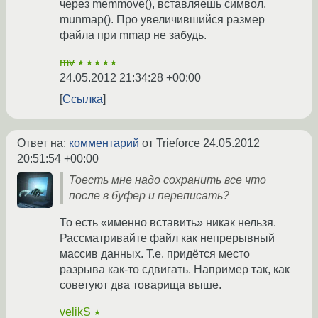
через memmove(), вставляешь символ,
munmap(). Про увеличившийся размер
файла при mmap не забудь.
mv
★★★★★
24.05.2012 21:34:28 +00:00
Ссылка
Ответ на:
комментарий
от Trieforce
24.05.2012
20:51:54 +00:00
Тоесть мне надо сохранить все что
после в буфер и переписать?
То есть «именно вставить» никак нельзя.
Рассматривайте файл как непрерывный
массив данных. Т.е. придётся место
разрыва как-то сдвигать. Например так, как
советуют два товарища выше.
velikS
★