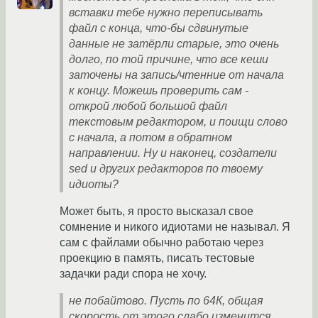
вставки тебе нужно переписывать
файл с конца, что-бы сдвинутые
данные не затёрли старые, это очень
долго, по той причине, что все кеши
заточены на запись/чтенние от начала
к концу. Можешь проверить сам -
открой любой большой файл
текстовым редактором, и поищи слово
с начала, а потом в обратном
направлении. Ну и наконец, создатели
sed и других редакторов по твоему
идиоты?
Может быть, я просто высказал свое
сомнение и никого идиотами не называл. Я
сам с файлами обычно работаю через
проекцию в память, писать тестовые
задачки ради спора не хочу.
не побайтово. Пусть по 64К, общая
скорость от этого слабо изменится