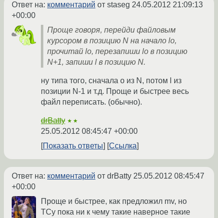
Ответ на:
комментарий
от staseg
24.05.2012 21:09:13
+00:00
Проще говоря, перейди файловым
курсором в позицию N на начало lo,
прочитай lo, перезапиши lo в позицию
N+1, запиши l в позицию N.
ну типа того, сначала o из N, потом l из
позиции N-1 и т.д. Проще и быстрее весь
файл переписать. (обычно).
drBatty
★★
25.05.2012 08:45:47 +00:00
Показать ответы
Ссылка
Ответ на:
комментарий
от drBatty
25.05.2012 08:45:47
+00:00
Проще и быстрее, как предложил mv, но
ТСу пока ни к чему такие наверное такие