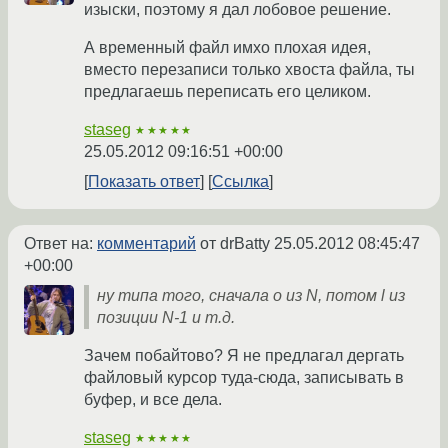
изыски, поэтому я дал лобовое решение.
А временный файл имхо плохая идея,
вместо перезаписи только хвоста файла, ты
предлагаешь переписать его целиком.
staseg
★★★★★
25.05.2012 09:16:51 +00:00
Показать ответ
Ссылка
Ответ на:
комментарий
от drBatty
25.05.2012 08:45:47
+00:00
ну типа того, сначала o из N, потом l из
позиции N-1 и т.д.
Зачем побайтово? Я не предлагал дергать
файловый курсор туда-сюда, записывать в
буфер, и все дела.
staseg
★★★★★