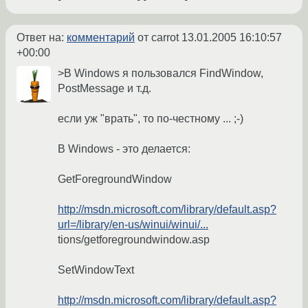
Ответ на:
комментарий
от carrot
13.01.2005 16:10:57
+00:00
>В Windows я пользовался FindWindow,
PostMessage и т.д.
если уж "врать", то по-честному ... ;-)
В Windows - это делается:
GetForegroundWindow
http://msdn.microsoft.com/library/default.asp?
url=/library/en-us/winui/winui/...
tions/getforegroundwindow.asp
SetWindowText
http://msdn.microsoft.com/library/default.asp?