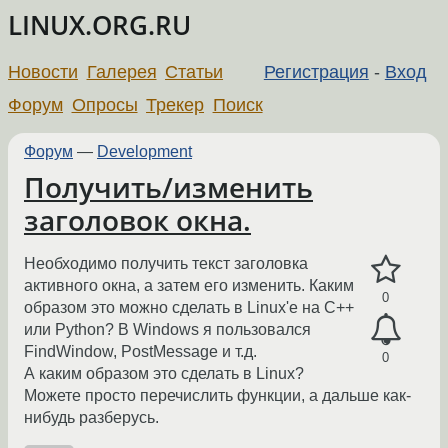
LINUX.ORG.RU
Новости
Галерея
Статьи
Регистрация
-
Вход
Форум
Опросы
Трекер
Поиск
Форум
—
Development
Получить/изменить
заголовок окна.
Необходимо получить текст заголовка
активного окна, а затем его изменить. Каким
0
образом это можно сделать в Linux'е на С++
или Python? В Windows я пользовался
FindWindow, PostMessage и т.д.
0
А каким образом это сделать в Linux?
Можете просто перечислить функции, а дальше как-
нибудь разберусь.