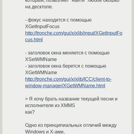
который, позволяет "найти" любое окошко
на десктопе.
- фокус находится с помощью
XGetInputFocus
http://tronche.com/gui/x/xlib/input/XGetInputFo
cus.html
- заголовок окна меняется с помощью
XSetWMName
- заголовок окна берется с помощью
XGetWMName
http://tronche.com/gui/x/xlib/ICC/client-to-
window-manager/XGetWMName.html
> Я хочу брать название текущей песни и
исполнителя из XMMS
как?
Одно из принципиальных отличий между
Windows и Х-ами,