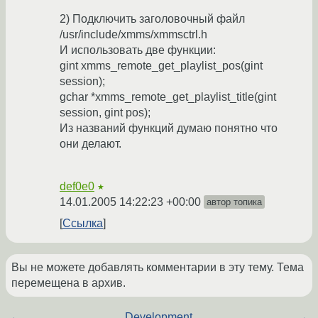
2) Подключить заголовочный файл
/usr/include/xmms/xmmsctrl.h
И использовать две функции:
gint xmms_remote_get_playlist_pos(gint
session);
gchar *xmms_remote_get_playlist_title(gint
session, gint pos);
Из названий функций думаю понятно что
они делают.
def0e0
★
14.01.2005 14:22:23 +00:00
автор топика
Ссылка
Вы не можете добавлять комментарии в эту тему. Тема
перемещена в архив.
←
Development
→