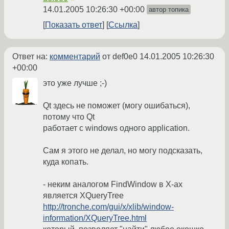
14.01.2005 10:26:30 +00:00
автор топика
Показать ответ
Ссылка
Ответ на:
комментарий
от def0e0
14.01.2005 10:26:30
+00:00
это уже лучше ;-)
Qt здесь не поможет (могу ошибаться),
потому что Qt
работает с windows одного application.
Сам я этого не делал, но могу подсказать,
куда копать.
- неким аналогом FindWindow в Х-ах
является XQueryTree
http://tronche.com/gui/x/xlib/window-
information/XQueryTree.html