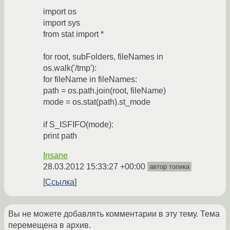
import os
import sys
from stat import *
for root, subFolders, fileNames in
os.walk('/tmp'):
for fileName in fileNames:
path = os.path.join(root, fileName)
mode = os.stat(path).st_mode
if S_ISFIFO(mode):
print path
Insane
28.03.2012 15:33:27 +00:00
автор топика
Ссылка
Вы не можете добавлять комментарии в эту тему. Тема
перемещена в архив.