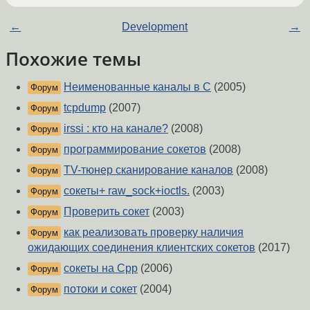
←
Development
→
Похожие темы
Неименованные каналы в С
(2005)
Форум
tcpdump
(2007)
Форум
irssi : кто на канале?
(2008)
Форум
программирование сокетов
(2008)
Форум
TV-тюнер сканирование каналов
(2008)
Форум
сокеты+ raw_sock+ioctls.
(2003)
Форум
Проверить сокет
(2003)
Форум
как реализовать проверку наличия
Форум
ожидающих соединения клиентских сокетов
(2017)
сокеты на Cpp
(2006)
Форум
потоки и сокет
(2004)
Форум