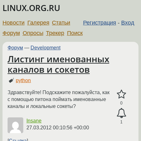
LINUX.ORG.RU
Новости
Галерея
Статьи
Регистрация
-
Вход
Форум
Опросы
Трекер
Поиск
Форум
—
Development
Листинг именованных
каналов и сокетов
python
Здравствуйте! Подскажите пожалуйста, как
с помощью питона поймать именованные
0
каналы и локальные сокеты?
Insane
1
27.03.2012 00:10:56 +00:00
Ссылка