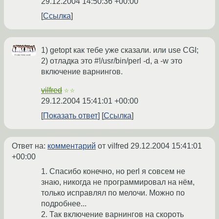
29.12.2004 14:50:36 +00:00
Ссылка
1) getopt как тебе уже сказали. или use CGI;
2) отладка это #!/usr/bin/perl -d, а -w это
включение варнингов.
vilfred
☆☆
29.12.2004 15:41:01 +00:00
Показать ответ
Ссылка
Ответ на:
комментарий
от vilfred
29.12.2004 15:41:01
+00:00
1. Спасибо конечно, но perl я совсем не
знаю, никогда не программировал на нём,
только исправлял по мелочи. Можно по
подробнее...
2. Так включение варнингов на скороть