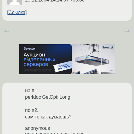
Ссылка
←
→
на п.1
perldoc GetOpt::Long
по п2.
сам то как думаешь?
anonymous