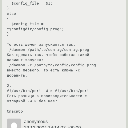
  $config_file = $1;

}

else

{

  $config_file = 
"$configdir/config.prog";

}

То есть демон запускается так:

./daemon /path/to/config/config.prog

Как сделать так, чтобы работал такой 
вариант запуска:

./daemon -с /path/to/config/config.prog

вместо первого, то есть ключь -c 
добавить.

2. 

#!/usr/bin/perl -W и #!/usr/bin/perl

Есть разница в производительности с 
отладкой -W и без неё?

Спасибо.
anonymous
29.12.2004 14:14:07 +00:00