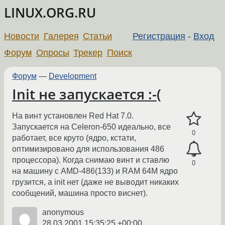
LINUX.ORG.RU
Новости
Галерея
Статьи
Регистрация
-
Вход
Форум
Опросы
Трекер
Поиск
Форум
—
Development
Init не запускается :-(
На винт установлен Red Hat 7.0.
Запускается на Celeron-650 идеально, все
0
работает, все круто (ядро, кстати,
оптимизировано для использования 486
процессора). Когда снимаю винт и ставлю
0
на машину с AMD-486(133) и RAM 64M ядро
грузится, а init нет (даже не выводит никаких
сообщений, машина просто виснет).
anonymous
28.03.2001 15:35:25 +00:00