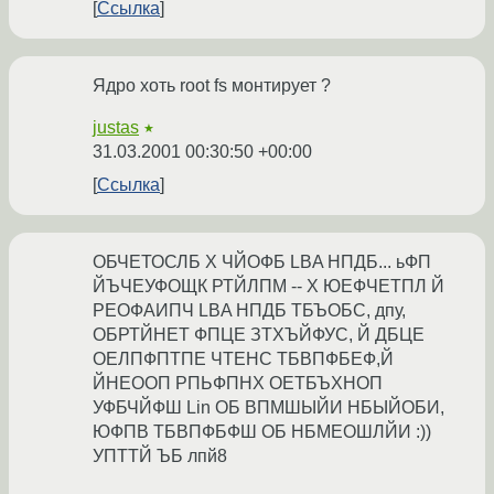
Ссылка
Ядро хоть root fs монтирует ?
justas
★
31.03.2001 00:30:50 +00:00
Ссылка
ОБЧЕТОСЛБ Х ЧЙОФБ LBA НПДБ... ьФП
ЙЪЧЕУФОЩК РТЙЛПМ -- Х ЮЕФЧЕТПЛ Й
РЕОФАИПЧ LBA НПДБ ТБЪОБС, дпу,
ОБРТЙНЕТ ФПЦЕ ЗТХЪЙФУС, Й ДБЦЕ
ОЕЛПФПТПЕ ЧТЕНС ТБВПФБЕФ,Й
ЙНЕООП РПЬФПНХ ОЕТБЪХНОП
УФБЧЙФШ Lin ОБ ВПМШЫЙИ НБЫЙОБИ,
ЮФПВ ТБВПФБФШ ОБ НБМЕОШЛЙИ :))
УПТТЙ ЪБ лпй8