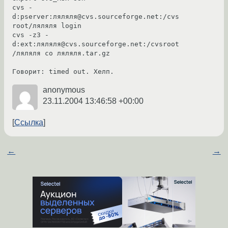
cvs -
d:pserver:ляляля@cvs.sourceforge.net:/cvs
root/ляляля login

cvs -z3 -
d:ext:ляляля@cvs.sourceforge.net:/cvsroot
/ляляля co ляляля.tar.gz

Говорит: timed out. Хелп.
anonymous
23.11.2004 13:46:58 +00:00
Ссылка
←
→