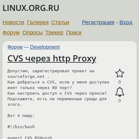
LINUX.ORG.RU
Новости
Галерея
Статьи
Регистрация
-
Вход
Форум
Опросы
Трекер
Поиск
Форум
—
Development
CVS через http Proxy
Допустим, зарегестрировал проект на 
sourceforge.net .

Как добраться к CVS, если у меня доступен 
0
инет только через 80 порт?

Как настроить доступ к CVS через прокси?

Подскажите, есть ли переменные среды для 
0
этого.

Вот я пишу:

#!/bin/bash

export CVS_RSH=ssh
