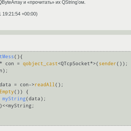
ByteArray и «прочитать» их QString'ом.
1 19:21:54 +00:00
)
tMess
()
{

t * con = 
qobject_cast
<QTcpSocket*>(
sender
());

n);

y data = con->
readAll
();

Empty
()) {

 
myString
(data)
;

)<<myString;
