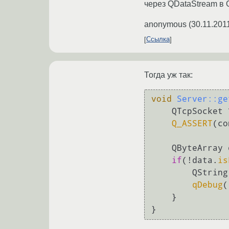
через QDataStream в Q
anonymous
(
30.11.201
Ссылка
Тогда уж так:
void
Server::ge
    QTcpSocke
Q_ASSERT
(co
    QByteArra
if
(!data.
is
QString
qDebug
(
    }
