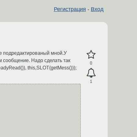
Регистрация
-
Вход
le подредактированый мной.У
ам сообщение. Надо сделать так
0
dyRead()), this,SLOT(getMess()));
1