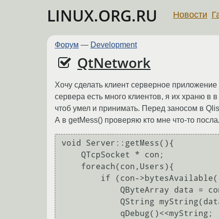
LINUX.ORG.RU
Новости
Г
Форум
—
Development
QtNetwork
Хочу сделать клиент серверное приложение 
сервера есть много клиентов, я их храню в 
чтоб умел и принимать. Перед заносом в Qlis
А в getMess() проверяю кто мне что-то посла
void Server::getMess(){

    QTcpSocket * con;

    foreach(con,Users){

        if (con->bytesAvailable()>0){

            QByteArray data = con->read(con->bytesAvailable());

            QString myString(data);

            qDebug()<<myString;
