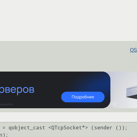
QSt
 = qobject_cast <QTcpSocket*> (sender ());
