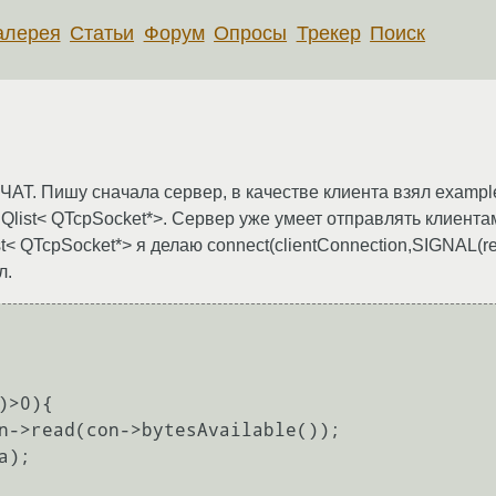
алерея
Статьи
Форум
Опросы
Трекер
Поиск
ЧАТ. Пишу сначала сервер, в качестве клиента взял examp
в Qlist< QTcpSocket*>. Сервер уже умеет отправлять клиент
t< QTcpSocket*> я делаю connect(clientConnection,SIGNAL(rea
л.