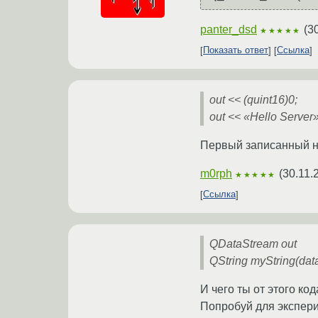
panter_dsd
(
3
★★★★★
Показать ответ
Ссылка
out << (quint16)0;
out << «Hello Server»
Первый записанный но
m0rph
(
30.11.
★★★★★
Ссылка
QDataStream out
QString myString(data
И чего ты от этого к
Попробуй для экспери