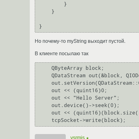
        }

    }

Но почему-то myString выходит пустой.
В клиенте посылаю так
    QByteArray block;

    QDataStream out(&block, QIODevice::WriteOnly);

    out.setVersion(QDataStream::Qt_4_0);

    out << (quint16)0;

    out << "Hello Server";

    out.device()->seek(0);

    out << (quint16)(block.size() - sizeof(quint16));

vsrmis
★