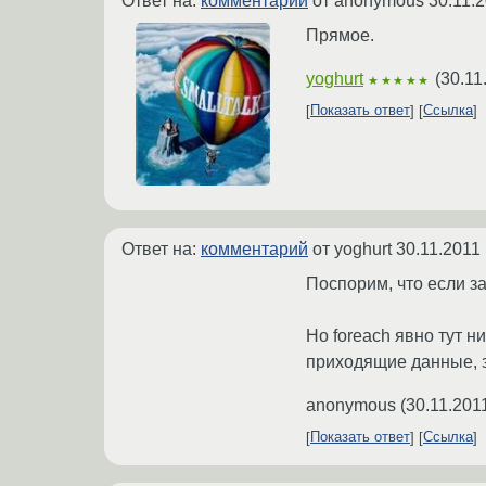
Ответ на:
комментарий
от anonymous
30.11.
Прямое.
yoghurt
(
30.11
★★★★★
Показать ответ
Ссылка
Ответ на:
комментарий
от yoghurt
30.11.2011
Поспорим, что если за
Но foreach явно тут 
приходящие данные, з
anonymous
(
30.11.201
Показать ответ
Ссылка