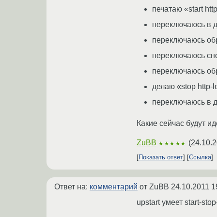
печатаю «start htt
переключаюсь в д
переключаюсь обра
переключаюсь снов
переключаюсь обра
делаю «stop http
переключаюсь в др
Какие сейчас будут и
ZuBB
(
24.10.2
★★★★★
Показать ответ
Ссылка
Ответ на:
комментарий
от ZuBB
24.10.2011 1
upstart умеет start-st