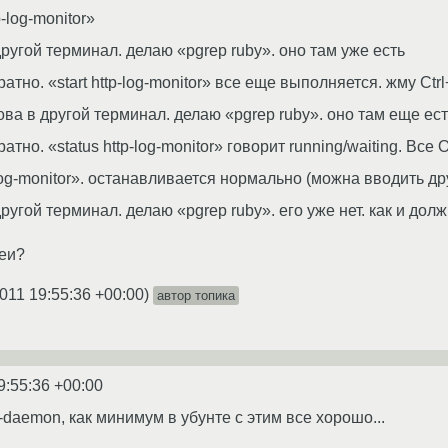
p-log-monitor»
ругой терминал. делаю «pgrep ruby». оно там уже есть
тно. «start http-log-monitor» все еще выполняется. жму Ctrl
а в другой терминал. делаю «pgrep ruby». оно там еще есть
тно. «status http-log-monitor» говорит running/waiting. Все 
-log-monitor». останавливается нормально (можна вводить д
угой терминал. делаю «pgrep ruby». его уже нет. как и дол
деи?
011 19:55:36 +00:00
)
автор топика
9:55:36 +00:00
op-daemon, как минимум в убунте с этим все хорошо...