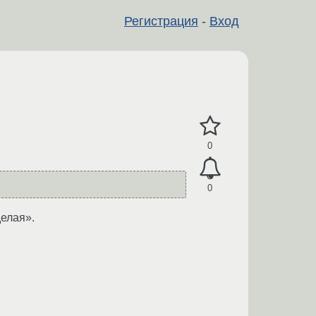
Регистрация
-
Вход
0
0
делая».