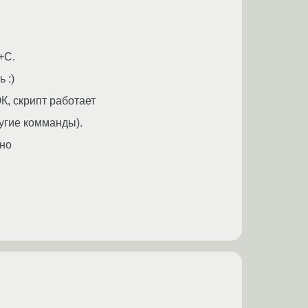
+C.
 :)
ОК, скрипт работает
ругие комманды).
жно