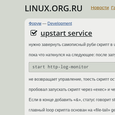
LINUX.ORG.RU
Новости
Г
Форум
—
Development
upstart service
нужно завернуть самописный руби скрипт в up
пока что наткнулся на следующее: после за
не возвращает управление, тоесть скрипт ос
пробовал запускать скрипт через «exec» и че
Если в конце добавить «&», статус говорит st
главный loop скрипта основан на «file-tail» 