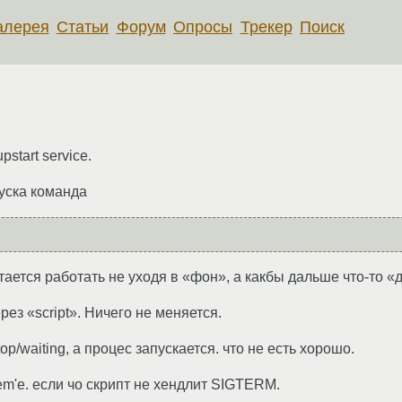
алерея
Статьи
Форум
Опросы
Трекер
Поиск
start service.
пуска команда
тается работать не уходя в «фон», а какбы дальше что-то «
рез «script». Ничего не меняется.
op/waiting, а процес запускается. что не есть хорошо.
gem'e. если чо скрипт не хендлит SIGTERM.