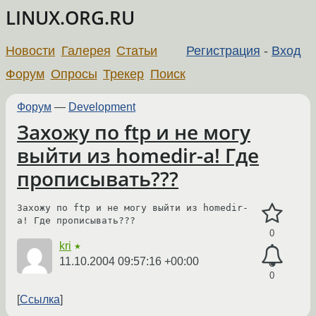
LINUX.ORG.RU
Новости
Галерея
Статьи
Регистрация
-
Вход
Форум
Опросы
Трекер
Поиск
Форум
—
Development
Захожу по ftp и не могу
выйти из homedir-a! Где
прописывать???
Захожу по ftp и не могу выйти из homedir-
a! Где прописывать???
0
kri
★
11.10.2004 09:57:16 +00:00
0
Ссылка