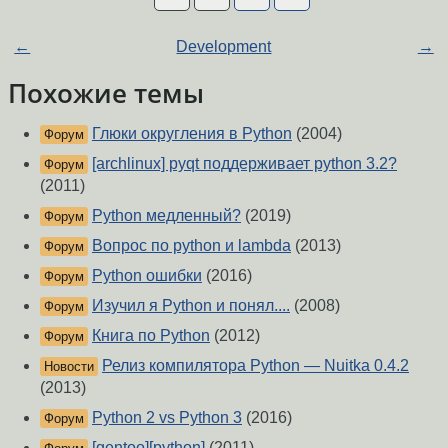
←
Development
→
Похожие темы
Глюки округления в Python
(2004)
Форум
[archlinux] pyqt поддерживает python 3.2?
Форум
(2011)
Python медленный?
(2019)
Форум
Вопрос по python и lambda
(2013)
Форум
Python ошибки
(2016)
Форум
Изучил я Python и понял....
(2008)
Форум
Книга по Python
(2012)
Форум
Релиз компилятора Python — Nuitka 0.4.2
Новости
(2013)
Python 2 vs Python 3
(2016)
Форум
[gentoo][python]
(2011)