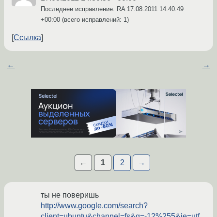
Последнее исправление: RA
17.08.2011 14:40:49
+00:00
(всего исправлений: 1)
Ссылка
←
→
←
1
2
→
ты не поверишь
http://www.google.com/search?
client=ubuntu&channel=fs&q=-12%255&ie=utf