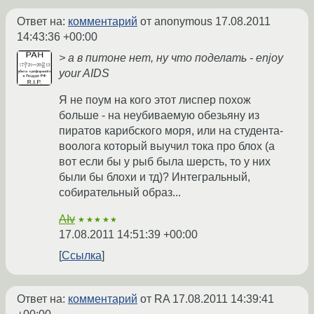
Ответ на:
комментарий
от anonymous
17.08.2011
14:43:36 +00:00
> а в питоне нет, ну что поделать - enjoy
your AIDS
Я не поум на кого этот лиспер похож
больше - на неубиваемую обезьяну из
пиратов карибского моря, или на студента-
воолога который выучил тока про блох (а
вот если бы у рыб была шерсть, то у них
были бы блохи и тд)? Интегральный,
собирательный образ...
AIv
★★★★★
17.08.2011 14:51:39 +00:00
Ссылка
Ответ на:
комментарий
от RA
17.08.2011 14:39:41