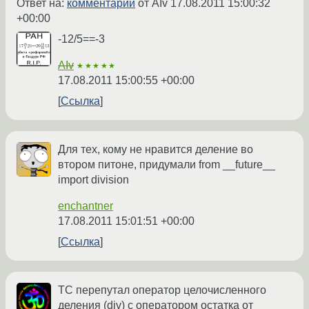
Ответ на:
комментарий
от AIv
17.08.2011 15:00:32
+00:00
-12/5==-3
AIv
★★★★★
17.08.2011 15:00:55 +00:00
Ссылка
Для тех, кому не нравится деление во
втором питоне, придумали from __future__
import division
enchantner
17.08.2011 15:01:51 +00:00
Ссылка
ТС перепутал оператор целочисленного
деления (div) с оператором остатка от