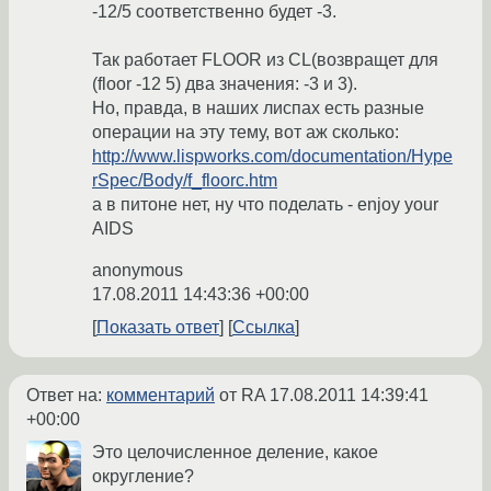
-12/5 соответственно будет -3.
Так работает FLOOR из CL(возвращет для
(floor -12 5) два значения: -3 и 3).
Но, правда, в наших лиспах есть разные
операции на эту тему, вот аж сколько:
http://www.lispworks.com/documentation/Hype
rSpec/Body/f_floorc.htm
а в питоне нет, ну что поделать - enjoy your
AIDS
anonymous
17.08.2011 14:43:36 +00:00
Показать ответ
Ссылка
Ответ на:
комментарий
от RA
17.08.2011 14:39:41
+00:00
Это целочисленное деление, какое
округление?