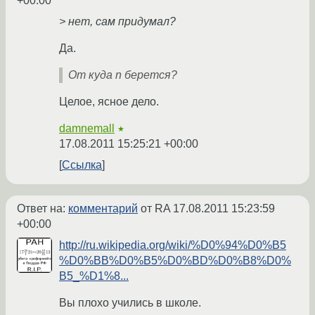
+00:00
> нет, сам придумал?
Да.
От куда n берется?
Целое, ясное дело.
damnemall
★
17.08.2011 15:25:21 +00:00
Ссылка
Ответ на:
комментарий
от RA
17.08.2011 15:23:59
+00:00
http://ru.wikipedia.org/wiki/%D0%94%D0%B5
%D0%BB%D0%B5%D0%BD%D0%B8%D0%
B5_%D1%8...
Вы плохо учились в школе.