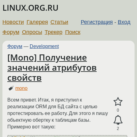
LINUX.ORG.RU
Новости
Галерея
Статьи
Регистрация
-
Вход
Форум
Опросы
Трекер
Поиск
Форум
—
Development
[Mono] Получение
значений атрибутов
свойств
mono
Всем привет. Итак, я приступил к
реализации ORM для БД сайта с целью
0
протестировать ее работу. Для этого я пишу
объектную обертку к таблицам базы.
Примерно вот такую:
2