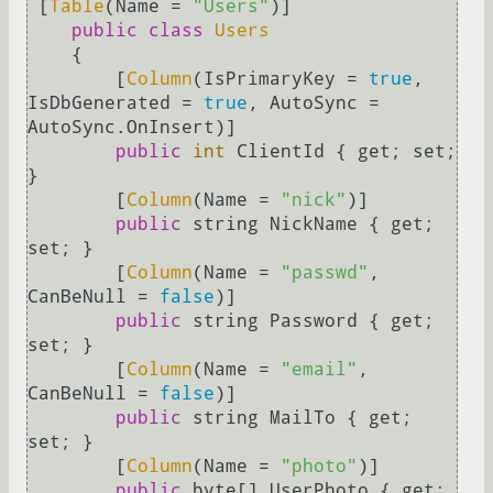
 [
Table
(Name = 
"Users"
)]

public
class
Users
    {

        [
Column
(IsPrimaryKey = 
true
, 
IsDbGenerated = 
true
, AutoSync = 
AutoSync.OnInsert)]

public
int
 ClientId { get; set; 
}

        [
Column
(Name = 
"nick"
)]

public
 string NickName { get; 
set; }

        [
Column
(Name = 
"passwd"
, 
CanBeNull = 
false
)]

public
 string Password { get; 
set; }

        [
Column
(Name = 
"email"
, 
CanBeNull = 
false
)]

public
 string MailTo { get; 
set; }

        [
Column
(Name = 
"photo"
)]

public
 byte[] UserPhoto { get; 