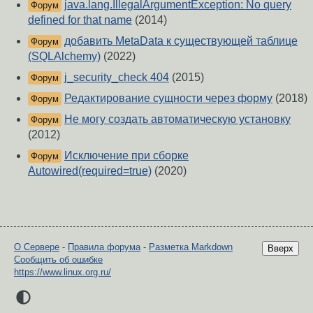
java.lang.IllegalArgumentException: No query
Форум
defined for that name
(2014)
добавить MetaData к существующей таблице
Форум
(SQLAlchemy)
(2022)
j_security_check 404
(2015)
Форум
Редактирование сущности через форму
(2018)
Форум
Не могу создать автоматическую установку
Форум
(2012)
Исключение при сборке
Форум
Autowired(required=true)
(2020)
О Сервере
-
Правила форума
-
Разметка Markdown
Вверх
Сообщить об ошибке
https://www.linux.org.ru/