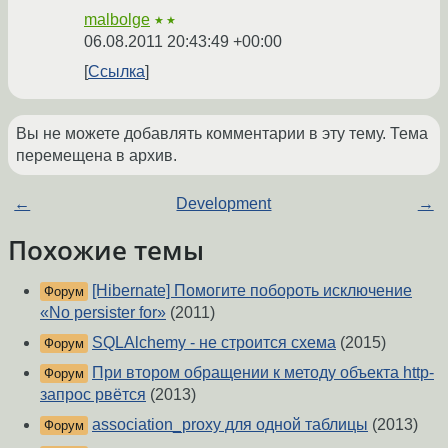
malbolge
★★
06.08.2011 20:43:49 +00:00
Ссылка
Вы не можете добавлять комментарии в эту тему. Тема
перемещена в архив.
←
Development
→
Похожие темы
[Hibernate] Помогите побороть исключение
Форум
«No persister for»
(2011)
SQLAlchemy - не строится схема
(2015)
Форум
При втором обращении к методу объекта http-
Форум
запрос рвётся
(2013)
association_proxy для одной таблицы
(2013)
Форум