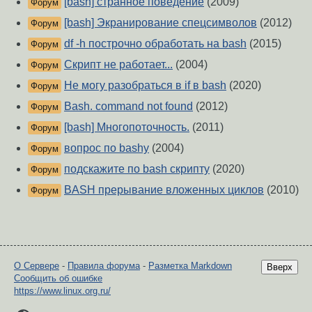
[bash] странное поведение
(2009)
Форум
[bash] Экранирование спецсимволов
(2012)
Форум
df -h построчно обработать на bash
(2015)
Форум
Скрипт не работает...
(2004)
Форум
Не могу разобраться в if в bash
(2020)
Форум
Bash. command not found
(2012)
Форум
[bash] Многопоточность.
(2011)
Форум
вопрос по bashу
(2004)
Форум
подскажите по bash скрипту
(2020)
Форум
BASH прерывание вложенных циклов
(2010)
Форум
О Сервере
-
Правила форума
-
Разметка Markdown
Вверх
Сообщить об ошибке
https://www.linux.org.ru/