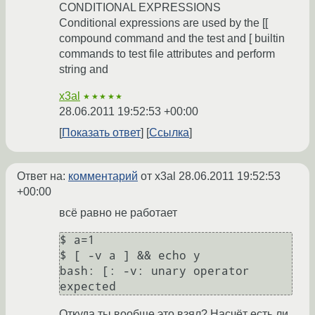
CONDITIONAL EXPRESSIONS
Conditional expressions are used by the [[
compound command and the test and [ builtin
commands to test file attributes and perform
string and
x3al
★★★★★
28.06.2011 19:52:53 +00:00
Показать ответ
Ссылка
Ответ на:
комментарий
от x3al
28.06.2011 19:52:53
+00:00
всё равно не работает
$ a=1

$ [ -v a ] && echo y

bash: [: -v: unary operator 
Откуда ты вообще это взял? Насчёт есть ли