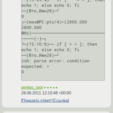
echo 1; else echo 0; fi       
──(Вто,Июн28)─┘

0

┌─(max@PC:pts/4)─(2800.000 
2800.000 
MHz)─────────────────────────────
─────(~)─┐

└─(15:10:%)── if [ = = ]; then 
echo 1; else echo 0; fi          
──(Вто,Июн28)─┘

zsh: parse error: condition 
expected: =

0

gentoo_root
★★★★★
28.06.2011 12:10:48 +00:00
Показать ответ
Ссылка