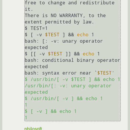
free to change and redistribute 
it.

There is NO WARRANTY, to the 
extent permitted by law.

$ TEST=1 

$ [ -v 
$TEST
 ] && 
echo
 1

bash: [: -v: unary operator 
expected

$ [[ -v 
$TEST
 ]] && 
echo
 1

bash: conditional binary operator 
expected

bash: syntax error near `
$TEST
'

$ /usr/bin/[ -v $TEST ] && echo 1

/usr/bin/[: -v: unary operator 
expected

$ /usr/bin/[ -v ] && echo 1

1

$ [ -v ] && echo 1

philosoft