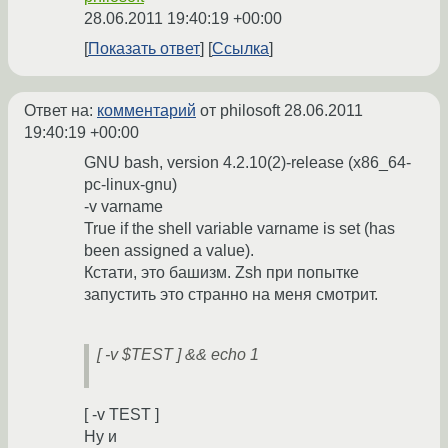
28.06.2011 19:40:19 +00:00
Показать ответ
Ссылка
Ответ на:
комментарий
от philosoft
28.06.2011
19:40:19 +00:00
GNU bash, version 4.2.10(2)-release (x86_64-
pc-linux-gnu)
-v varname
True if the shell variable varname is set (has
been assigned a value).
Кстати, это башизм. Zsh при попытке
запустить это странно на меня смотрит.
[ -v $TEST ] && echo 1
[ -v TEST ]
Ну и