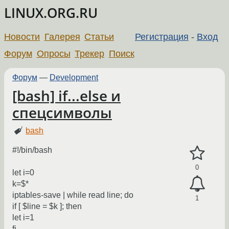
LINUX.ORG.RU
Новости
Галерея
Статьи
Регистрация
-
Вход
Форум
Опросы
Трекер
Поиск
Форум
—
Development
[bash] if...else и
спецсимволы
bash
#!/bin/bash
0
let i=0
k=$*
iptables-save | while read line; do
1
if [ $line = $k ]; then
let i=1
fi