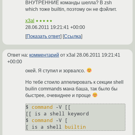
ВНУТРЕННИЕ команды шелла? В zsh
which тоже builtin, поэтому он не фэйлит.
x3al
★★★★★
28.06.2011 19:21:41 +00:00
Показать ответ
Ссылка
Ответ на:
комментарий
от x3al
28.06.2011 19:21:41
+00:00
окей. Я ступил и зорвалсо.
Но тебе стоило аппелировать к секции shell
builin commands мана баша, так было бы
быстрее, очевиднее и проще
$ 
command
 -V [[

[[ is a shell keyword

$ 
command
 -V [ 

[ is a shell 
builtin