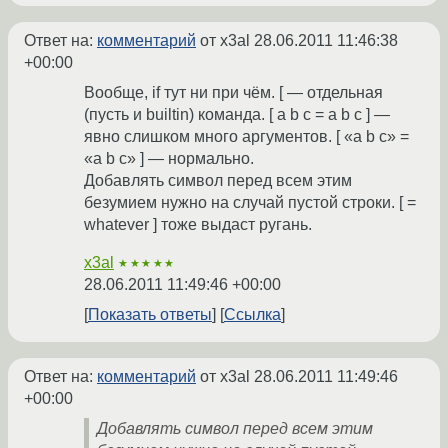
Ответ на:
комментарий
от x3al
28.06.2011 11:46:38
+00:00
Вообще, if тут ни при чём. [ — отдельная
(пусть и builtin) команда. [ a b c = a b c ] —
явно слишком много аргументов. [ «a b c» =
«a b c» ] — нормально.
Добавлять символ перед всем этим
безумием нужно на случай пустой строки. [ =
whatever ] тоже выдаст ругань.
x3al
★★★★★
28.06.2011 11:49:46 +00:00
Показать ответы
Ссылка
Ответ на:
комментарий
от x3al
28.06.2011 11:49:46
+00:00
Добавлять символ перед всем этим