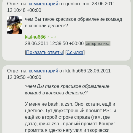
Ответ на:
комментарий
от gentoo_root
28.06.2011
12:10:48 +00:00
чем Вы такое красивое обрамление команд
в консоли делаете?
ktulhu666
☆☆☆
28.06.2011 12:39:50 +00:00
автор топика
Показать ответы
Ссылка
Ответ на:
комментарий
от ktulhu666
28.06.2011
12:39:50 +00:00
>чем Вы такое красивое обрамление
команд в консоли делаете?
У меня не bash, а zsh. Оно, кстати, ещё и
цветное. Тут двухстрочный промпт PS1 и
ещё во второй строке справа (там, где
дата), фича zsh - правый промпт. Конфиг
промпта я где-то нагуглил и творчески