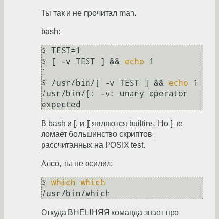
Ты так и не прочитал man.
bash:
$ TEST=1

$ [ -v TEST ] && 
echo
 1 

1

$ /usr/bin/[ -v TEST ] && 
echo
 1

/usr/bin/[: -v: unary operator 
В bash и [, и [[ являются builtins. Но [ не
ломает большинство скриптов,
рассчитанных на POSIX test.
Алсо, ты не осилил:
$ 
which
which
/usr/bin/which
Откуда ВНЕШНЯЯ команда знает про