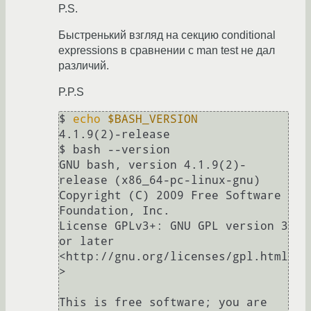
P.S.
Быстренький взгляд на секцию conditional
expressions в сравнении с man test не дал
различий.
P.P.S
$ 
echo
$BASH_VERSION
4.1.9(2)-release

$ bash --version

GNU bash, version 4.1.9(2)-
release (x86_64-pc-linux-gnu)

Copyright (C) 2009 Free Software 
Foundation, Inc.

License GPLv3+: GNU GPL version 3 
or later 
<http://gnu.org/licenses/gpl.html
>

This is free software; you are 