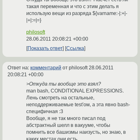
такая переменная и что с этим делать я
использую вещи из разряда ${varname:-|:+|-
|+|:=|=}
philosoft
28.06.2011 20:08:21 +00:00
Показать ответ
Ссылка
Ответ на:
комментарий
от philosoft
28.06.2011
20:08:21 +00:00
>Откуда ты вообще это взял?
man bash, CONDITIONAL EXPRESSIONS.
Лень смотреть на остальные,
неподдерживаемые test'ом, а эта явно bash-
специфичная :3
Вообще, я не так много писал под
абстрактный шелл в вакууме, чтобы
помнить все башизмы наизусть, но знаю, в
каких местах они есть.