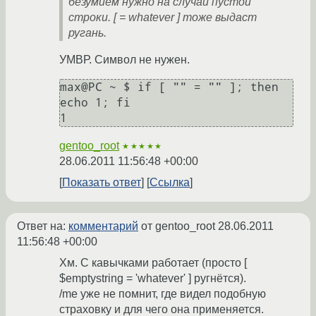
безумием нужно на случай пустой
строки. [ = whatever ] тоже выдаст
ругань.
УМВР. Символ не нужен.
max@PC ~ $ if [ "" = "" ]; then 
echo 1; fi

gentoo_root
★★★★★
28.06.2011 11:56:48 +00:00
Показать ответ
Ссылка
Ответ на:
комментарий
от gentoo_root
28.06.2011
11:56:48 +00:00
Хм. С кавычками работает (просто [
$emptystring = 'whatever' ] ругнётся).
/me уже не помнит, где видел подобную
страховку и для чего она применяется.