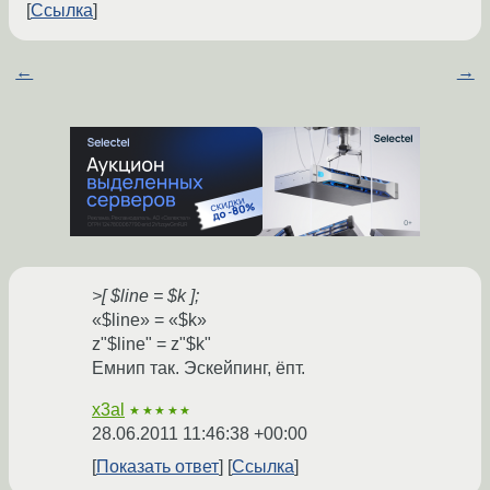
Ссылка
←
→
>[ $line = $k ];
«$line» = «$k»
z"$line" = z"$k"
Емнип так. Эскейпинг, ёпт.
x3al
★★★★★
28.06.2011 11:46:38 +00:00
Показать ответ
Ссылка