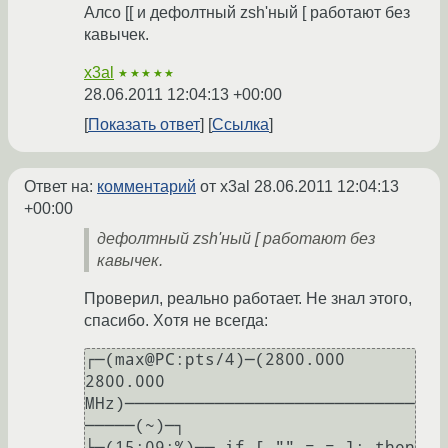
Алсо [[ и дефолтный zsh'ный [ работают без
кавычек.
x3al
★★★★★
28.06.2011 12:04:13 +00:00
Показать ответ
Ссылка
Ответ на:
комментарий
от x3al
28.06.2011 12:04:13
+00:00
дефолтный zsh'ный [ работают без
кавычек.
Проверил, реально работает. Не знал этого,
спасибо. Хотя не всегда:
┌─(max@PC:pts/4)─(2800.000 
2800.000 
MHz)─────────────────────────────
─────(~)─┐

└─(15:09:%)── if [ "" = = ]; then 