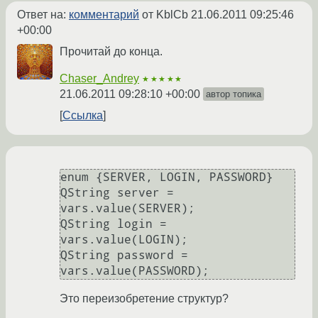
Ответ на:
комментарий
от KblCb
21.06.2011 09:25:46
+00:00
Прочитай до конца.
Chaser_Andrey
★★★★★
21.06.2011 09:28:10 +00:00
автор топика
Ссылка
enum {SERVER, LOGIN, PASSWORD}

QString server = 
vars.value(SERVER);

QString login = 
vars.value(LOGIN);

QString password = 
Это переизобретение структур?