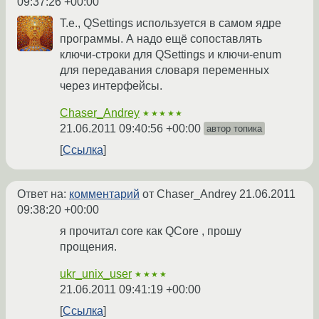
09:37:26 +00:00
Т.е., QSettings используется в самом ядре
программы. А надо ещё сопоставлять
ключи-строки для QSettings и ключи-enum
для передавания словаря переменных
через интерфейсы.
Chaser_Andrey
★★★★★
21.06.2011 09:40:56 +00:00
автор топика
Ссылка
Ответ на:
комментарий
от Chaser_Andrey
21.06.2011
09:38:20 +00:00
я прочитал core как QCore , прошу
прощения.
ukr_unix_user
★★★★
21.06.2011 09:41:19 +00:00
Ссылка