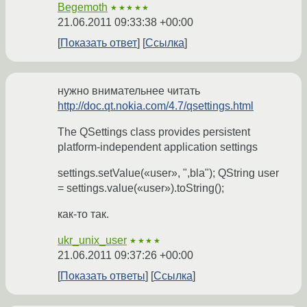
Begemoth
★★★★★
21.06.2011 09:33:38 +00:00
Показать ответ
Ссылка
нужно внимательнее читать
http://doc.qt.nokia.com/4.7/qsettings.html
The QSettings class provides persistent
platform-independent application settings
settings.setValue(«user», ",bla"); QString user
= settings.value(«user»).toString();
как-то так.
ukr_unix_user
★★★★
21.06.2011 09:37:26 +00:00
Показать ответы
Ссылка