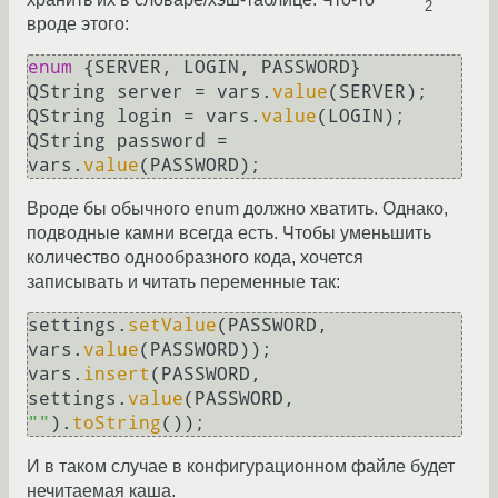
2
вроде этого:
enum
 {SERVER, LOGIN, PASSWORD}

QString server = vars.
value
(SERVER);

QString login = vars.
value
(LOGIN);

QString password = 
vars.
value
Вроде бы обычного enum должно хватить. Однако,
подводные камни всегда есть. Чтобы уменьшить
количество однообразного кода, хочется
записывать и читать переменные так:
settings.
setValue
(PASSWORD, 
vars.
value
(PASSWORD));

vars.
insert
(PASSWORD, 
settings.
value
(PASSWORD, 
""
).
toString
И в таком случае в конфигурационном файле будет
нечитаемая каша.