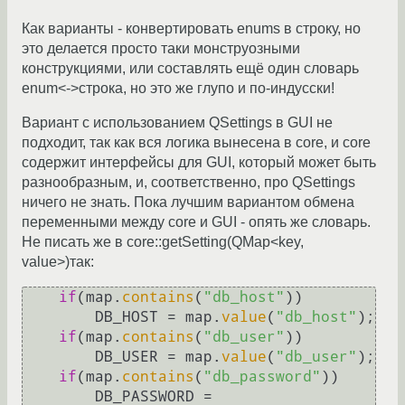
Как варианты - конвертировать enums в строку, но
это делается просто таки монструозными
конструкциями, или составлять ещё один словарь
enum<->строка, но это же глупо и по-индусски!
Вариант с использованием QSettings в GUI не
подходит, так как вся логика вынесена в core, и core
содержит интерфейсы для GUI, который может быть
разнообразным, и, соответственно, про QSettings
ничего не знать. Пока лучшим вариантом обмена
переменными между core и GUI - опять же словарь.
Не писать же в core::getSetting(QMap<key,
value>)так:
if
(map.
contains
(
"db_host"
))

        DB_HOST = map.
value
(
"db_host"
);

if
(map.
contains
(
"db_user"
))

        DB_USER = map.
value
(
"db_user"
);

if
(map.
contains
(
"db_password"
))

        DB_PASSWORD = 