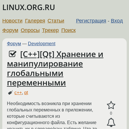
LINUX.ORG.RU
Новости
Галерея
Статьи
Регистрация
-
Вход
Форум
Опросы
Трекер
Поиск
Форум
—
Development
[C++][Qt] Хранение и
манипулирование
глобальными
переменными
c++
,
qt
Необходимость возникла при хранении
глобальных переменных в приложении,
0
которые считываются из
конфигурационного файла. Есть желание
хранить их в словаре/хэш-таблице. Что-то