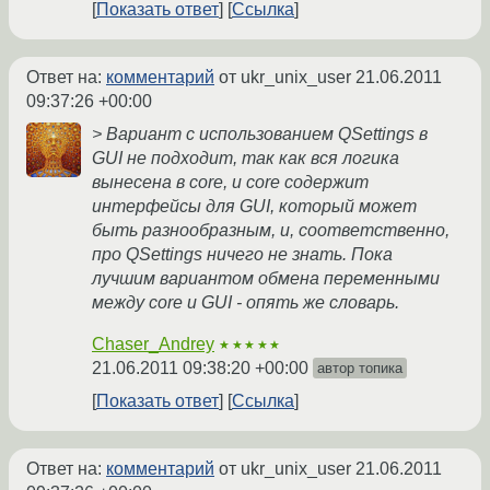
Показать ответ
Ссылка
Ответ на:
комментарий
от ukr_unix_user
21.06.2011
09:37:26 +00:00
> Вариант с использованием QSettings в
GUI не подходит, так как вся логика
вынесена в core, и core содержит
интерфейсы для GUI, который может
быть разнообразным, и, соответственно,
про QSettings ничего не знать. Пока
лучшим вариантом обмена переменными
между core и GUI - опять же словарь.
Chaser_Andrey
★★★★★
21.06.2011 09:38:20 +00:00
автор топика
Показать ответ
Ссылка
Ответ на:
комментарий
от ukr_unix_user
21.06.2011