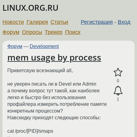
LINUX.ORG.RU
Новости
Галерея
Статьи
Регистрация
-
Вход
Форум
Опросы
Трекер
Поиск
Форум
—
Development
mem usage by process
Приветсвую всезнающий all,
0
не уверен писать ли в Devel или Admin
а почему вопрос тут такой, как наиболее
легко и быстро без использования
1
профайлера измерить потребление памяти
конкретным процессом?
Навскидку приходят следющие способы:
cat /proc/[PID]/smaps