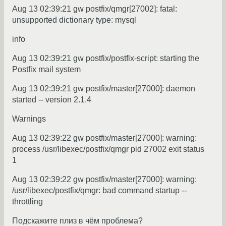
Aug 13 02:39:21 gw postfix/qmgr[27002]: fatal:
unsupported dictionary type: mysql
info
Aug 13 02:39:21 gw postfix/postfix-script: starting the
Postfix mail system
Aug 13 02:39:21 gw postfix/master[27000]: daemon
started -- version 2.1.4
Warnings
Aug 13 02:39:22 gw postfix/master[27000]: warning:
process /usr/libexec/postfix/qmgr pid 27002 exit status
1
Aug 13 02:39:22 gw postfix/master[27000]: warning:
/usr/libexec/postfix/qmgr: bad command startup --
throttling
Подскажите плиз в чём проблема?