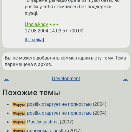
то параметры надо брать из mysql базы, но
postfix у тебя скомпилен без поддержки
mysql.
UncleAndy
★★★
17.08.2004 14:03:57 +00:00
Ссылка
Вы не можете добавлять комментарии в эту тему. Тема
перемещена в архив.
←
Development
→
Похожие темы
postfix стартует не полностью
(2004)
Форум
postfix стартует не полностью
(2004)
Форум
Postfix setrlimit
(2007)
Форум
проблема с postfix
(2017)
Форум