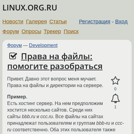
LINUX.ORG.RU
Новости
Галерея
Статьи
Регистрация
-
Вход
Форум
Опросы
Трекер
Поиск
Форум
—
Development
Права на файлы:
помогите разобраться
Привет. Давно этот вопрос меня мучает.
Права на файлы и директории на сервере.
0
Пример.
Есть хостинг сервер. На нем предположим
1
хостится несколько сайтов. Среди них
сайты
bbb.ru
и
ccc.ru
. Все файлы на сайтах
принадлежат пользователям и группам
bbb-ru
и
ccc-
ru
соответственно. Оба этих пользователя также