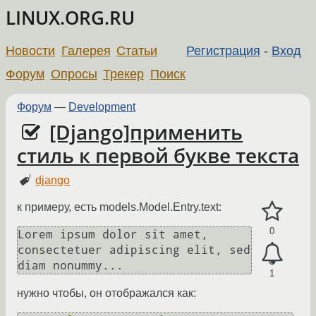
LINUX.ORG.RU
Новости
Галерея
Статьи
Регистрация
-
Вход
Форум
Опросы
Трекер
Поиск
Форум
—
Development
[Django]применить
стиль к первой букве текста
django
к примеру, есть models.Model.Entry.text:
0
Lorem ipsum dolor sit amet, 
consectetuer adipiscing elit, sed 
1
нужно чтобы, он отображался как: