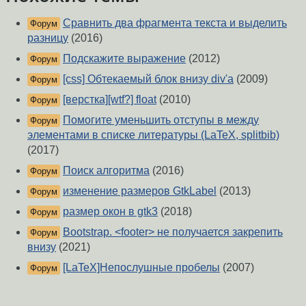
Сравнить два фрагмента текста и выделить
Форум
разницу
(2016)
Подскажите выражение
(2012)
Форум
[css] Обтекаемый блок внизу div'а
(2009)
Форум
[верстка][wtf?] float
(2010)
Форум
Помогите уменьшить отступы в между
Форум
элементами в списке литературы (LaTeX, splitbib)
(2017)
Поиск алгоритма
(2016)
Форум
изменение размеров GtkLabel
(2013)
Форум
размер окон в gtk3
(2018)
Форум
Bootstrap. <footer> не получается закрепить
Форум
внизу
(2021)
[LaTeX]Непослушные пробелы
(2007)
Форум