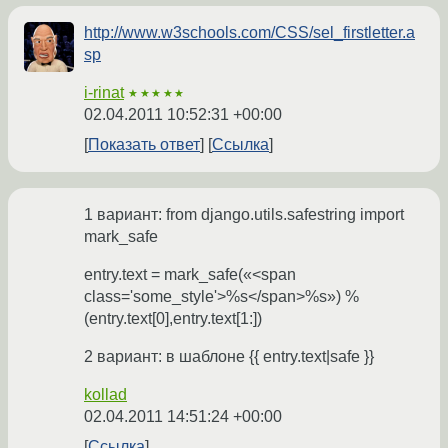
http://www.w3schools.com/CSS/sel_firstletter.a
sp
i-rinat
★★★★★
02.04.2011 10:52:31 +00:00
Показать ответ
Ссылка
1 вариант: from django.utils.safestring import
mark_safe
entry.text = mark_safe(«<span
class='some_style'>%s</span>%s») %
(entry.text[0],entry.text[1:])
2 вариант: в шаблоне {{ entry.text|safe }}
kollad
02.04.2011 14:51:24 +00:00
Ссылка