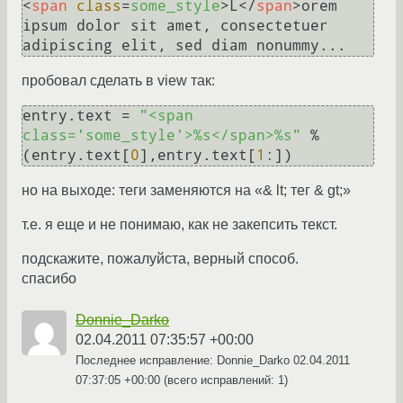
<
span
class
=
some_style
>
L
</
span
>
orem 
ipsum dolor sit amet, consectetuer 
пробовал сделать в view так:
entry.text = 
"<span 
class='some_style'>%s</span>%s"
 % 
(entry.text[
0
],entry.text[
1
но на выходе: теги заменяются на «& lt; тег & gt;»
т.е. я еще и не понимаю, как не закепсить текст.
подскажите, пожалуйста, верный способ.
спасибо
Donnie_Darko
02.04.2011 07:35:57 +00:00
Последнее исправление: Donnie_Darko
02.04.2011
07:37:05 +00:00
(всего исправлений: 1)