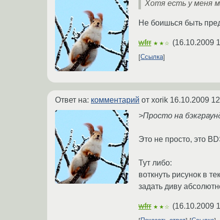
Хотя есть у меня мы
Не боишься быть пр
wfrr
(
16.10.2009 1
★★☆
Ссылка
Ответ на:
комментарий
от xorik
16.10.2009 12
>Просто на бэкграун
Это не просто, это B
Тут либо:
воткнуть рисунок в те
задать диву абсолютн
wfrr
(
16.10.2009 1
★★☆