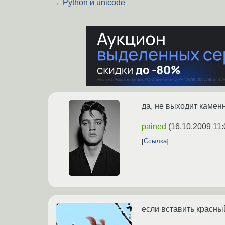
←
Python и unicode
да, не выходит камен
pained
(
16.10.2009 11:
Ссылка
если вставить красный