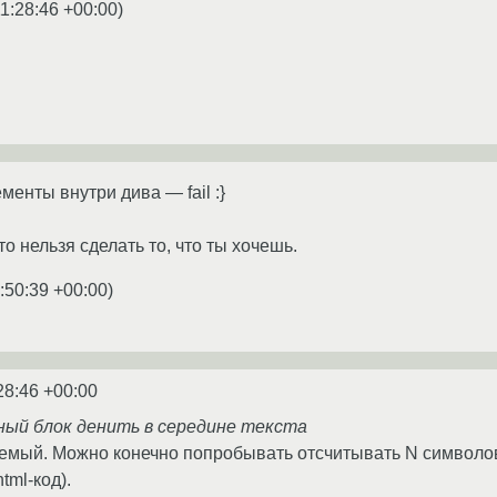
1:28:46 +00:00
)
енты внутри дива — fail :}
то нельзя сделать то, что ты хочешь.
:50:39 +00:00
)
28:46 +00:00
ный блок денить в середине текста
уемый. Можно конечно попробывать отсчитывать N символов 
tml-код).