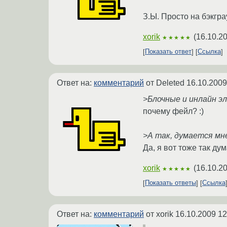
З.Ы. Просто на бэкгра
xorik
(
16.10.2
★★★★★
Показать ответ
Ссылка
Ответ на:
комментарий
от Deleted
16.10.2009
>Блочные и инлайн эл
почему фейл? :)
>А так, думается мне
Да, я вот тоже так дум
xorik
(
16.10.2
★★★★★
Показать ответы
Ссылка
Ответ на:
комментарий
от xorik
16.10.2009 12