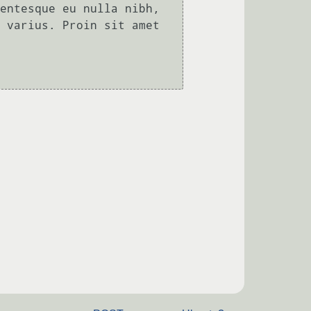
entesque eu nulla nibh, 
 varius. Proin sit amet 