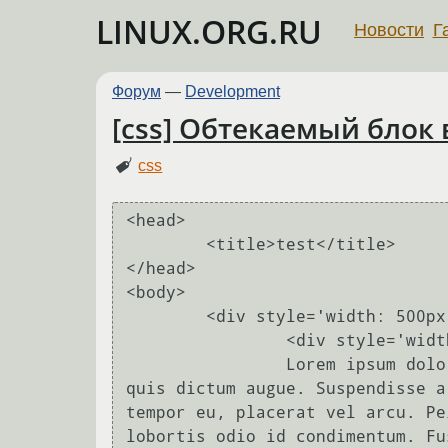
LINUX.ORG.RU
Новости
Г
Форум
—
Development
[css] Обтекаемый блок 
css
<head>

	<title>test</title>

</head>

<body>

	<div style='width: 500px; border: 1px solid blue'>

		<div style='width: 100px; height: 100px; float: right; border: 1px solid red'></div>

		Lorem ipsum dolor sit amet, consectetur adipiscing elit. Vestibulum eu neque diam, 
quis dictum augue. Suspendisse a
tempor eu, placerat vel arcu. Pe
lobortis odio id condimentum. Fu