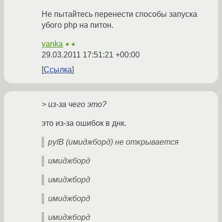
Не пытайтесь перенести способы запуска
убого php на питон.
yanka
★★
29.03.2011 17:51:21 +00:00
Ссылка
> из-за чего это?
это из-за ошибок в днк.
pyIB (имиджборд) не открывается
имиджборд
имиджборд
имиджборд
имиджборд