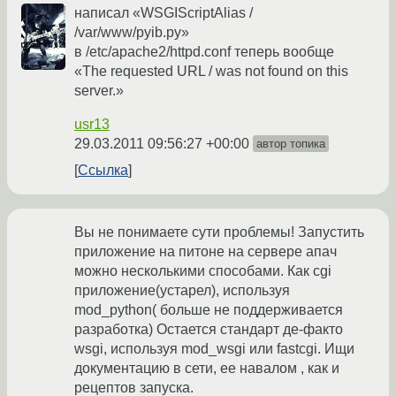
написал «WSGIScriptAlias /
/var/www/pyib.py»
в /etc/apache2/httpd.conf теперь вообще
«The requested URL / was not found on this
server.»
usr13
29.03.2011 09:56:27 +00:00
автор топика
Ссылка
Вы не понимаете сути проблемы! Запустить
приложение на питоне на сервере апач
можно несколькими способами. Как cgi
приложение(устарел), используя
mod_python( больше не поддерживается
разработка) Остается стандарт де-факто
wsgi, используя mod_wsgi или fastcgi. Ищи
документацию в сети, ее навалом , как и
рецептов запуска.