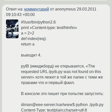
Ответ на:
комментарий
от anonymous
29.03.2011
09:10:43 +00:00
#!/usr/bin/python2.6
print «Content-type: text/html\n»
a = 2+2
def index(req):
return a
выводит 4.
pyIB (имиджборд) не открывается, «The
requested URL /pyib.py was not found on this
server» хотя лежит в той же папке с теми же
правами что и первый фаил.
В консоли это пишет при попытке запустить:
diman@eee-server:/var/www$ python ./pyib.py
Content-Type: text/plain;charset=utf-8