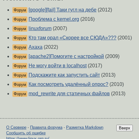
[google][fail] Таки гугл на дебе
(2012)
Форум
Проблема с kernel.org
(2016)
Форум
linuxforum
(2007)
Форум
Кто там орал «Скорее все СЮДА»???
(2001)
Форум
Ахаха
(2022)
Форум
[apache2]Помогите с настройкой
(2009)
Форум
Не могу войти в localhost
(2017)
Форум
Подскажите как запустить сайт
(2013)
Форум
Как посмотреть удалённый опрос?
(2010)
Форум
mod_rewrite для статичных файлов
(2013)
Форум
О Сервере
-
Правила форума
-
Разметка Markdown
Вверх
Сообщить об ошибке
https://www.linux.org.ru/