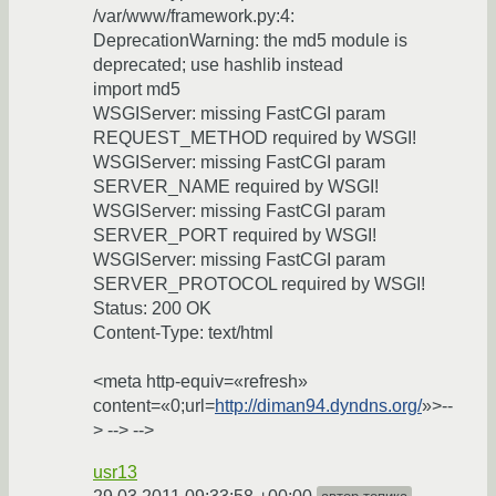
/var/www/framework.py:4:
DeprecationWarning: the md5 module is
deprecated; use hashlib instead
import md5
WSGIServer: missing FastCGI param
REQUEST_METHOD required by WSGI!
WSGIServer: missing FastCGI param
SERVER_NAME required by WSGI!
WSGIServer: missing FastCGI param
SERVER_PORT required by WSGI!
WSGIServer: missing FastCGI param
SERVER_PROTOCOL required by WSGI!
Status: 200 OK
Content-Type: text/html
<meta http-equiv=«refresh»
content=«0;url=
http://diman94.dyndns.org/
»>--
> --> -->
usr13