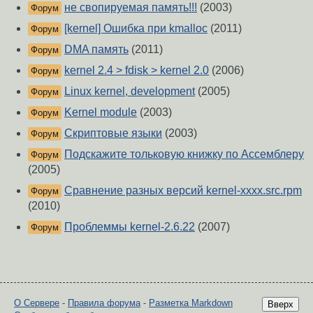
не свопируемая память!!!
(2003)
Форум
[kernel] Ошибка при kmalloc
(2011)
Форум
DMA память
(2011)
Форум
kernel 2.4 > fdisk > kernel 2.0
(2006)
Форум
Linux kernel, development
(2005)
Форум
Kernel module
(2003)
Форум
Скриптовые языки
(2003)
Форум
Подскажите тольковую книжку по Ассемблеру
Форум
(2005)
Сравнение разных версий kernel-xxxx.src.rpm
Форум
(2010)
Проблеммы kernel-2.6.22
(2007)
Форум
О Сервере
-
Правила форума
-
Разметка Markdown
Вверх