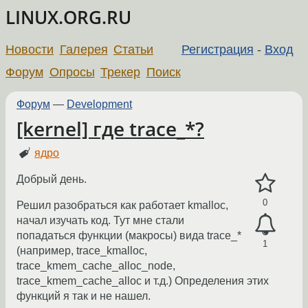
LINUX.ORG.RU
Новости
Галерея
Статьи
Регистрация
-
Вход
Форум
Опросы
Трекер
Поиск
Форум
—
Development
[kernel] где trace_*?
ядро
Добрый день.
0
Решил разобраться как работает kmalloc,
начал изучать код. Тут мне стали
попадаться функции (макросы) вида trace_*
1
(например, trace_kmalloc,
trace_kmem_cache_alloc_node,
trace_kmem_cache_alloc и т.д.) Определения этих
функций я так и не нашел.