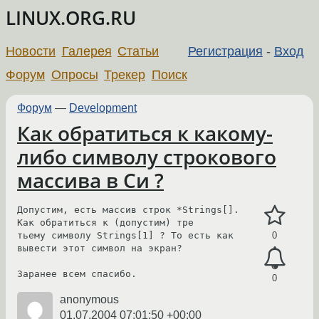
LINUX.ORG.RU
Новости
Галерея
Статьи
Регистрация
-
Вход
Форум
Опросы
Трекер
Поиск
Форум
—
Development
Как обратиться к какому-
либо символу строкового
массива в Си ?
Допустим, есть массив строк *Strings[]. 
Как обратиться к (допустим) тре

тьему символу Strings[1] ? То есть как 
0
вывести этот символ на экран?

Заранее всем спасибо.
0
anonymous
01.07.2004 07:01:50 +00:00