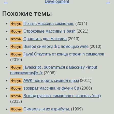
←
Development
→
Похожие темы
Печать массива символов.
(2014)
Форум
Строковые массивы в bash
(2021)
Форум
Сравнить два массива
(2013)
Форум
Вывод символа $ с помощью write
(2010)
Форум
[java] Откусить от конца строки n символов
Форум
(2010)
javascript , обратиться к массиву <input
Форум
name=«array[]» />
(2008)
AWK повторить символ n-раз
(2011)
Форум
возврат массива из фу-ии Си
(2006)
Форум
Вывод русских символов в консоль.(с++)
Форум
(2013)
Символы и их атрибуты.
(1999)
Форум