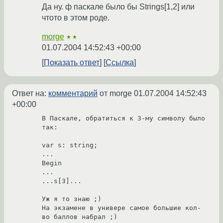
Да ну. ф паскале было бы Strings[1,2] или
чтото в этом роде.
morge
★★
01.07.2004 14:52:43 +00:00
Показать ответ
Ссылка
Ответ на:
комментарий
от morge
01.07.2004 14:52:43
+00:00
В Паскале, обратиться к 3-му символу было 
так:

var s: string;

...

Begin

...

...s[3]...

Уж я то знаю ;)

На экзамене в универе самое большие кол-
во баллов набрал ;)