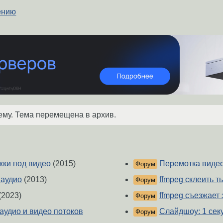
жению
ему. Тема перемещена в архив.
жки под видео
(2015)
Перемотка вид
Форум
 аудио
(2013)
ffmpeg склеить т
Форум
(2023)
ffmpeg съезжает 
Форум
удио и видео потоков
Слайдшоу: 1 секу
Форум