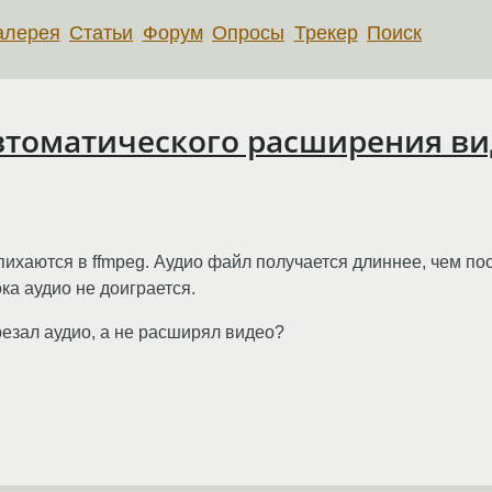
алерея
Статьи
Форум
Опросы
Трекер
Поиск
втоматического расширения вид
пихаются в ffmpeg. Аудио файл получается длиннее, чем по
ка аудио не доиграется.
брезал аудио, а не расширял видео?