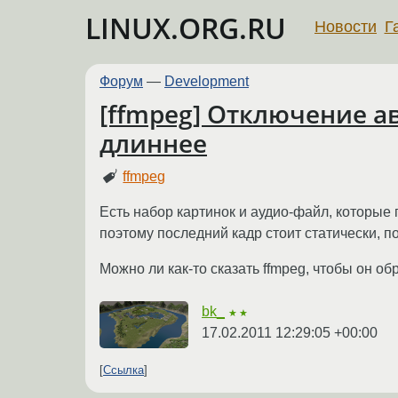
LINUX.ORG.RU
Новости
Г
Форум
—
Development
[ffmpeg] Отключение а
длиннее
ffmpeg
Есть набор картинок и аудио-файл, которые 
поэтому последний кадр стоит статически, по
Можно ли как-то сказать ffmpeg, чтобы он о
bk_
★★
17.02.2011 12:29:05 +00:00
Ссылка