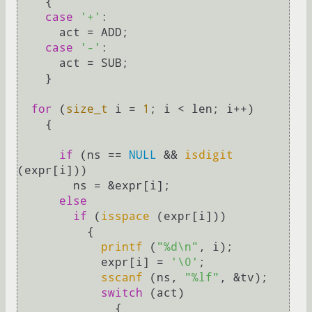
    {

case
'+'
:

      act = ADD;

case
'-'
:

      act = SUB;

    }

for
 (
size_t
 i = 
1
; i < len; i++)

    {

if
 (ns == 
NULL
 && 
isdigit
(expr[i]))

        ns = &expr[i];

else
if
 (
isspace
 (expr[i]))

          {

printf
 (
"%d\n"
, i);

            expr[i] = 
'\0'
;

sscanf
 (ns, 
"%lf"
, &tv);

switch
 (act)

              {
