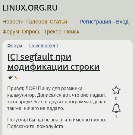
LINUX.ORG.RU
Новости
Галерея
Статьи
Регистрация
-
Вход
Форум
Опросы
Трекер
Поиск
Форум
—
Development
[C] segfault при
модификации строки
c
Привет, ЛОР! Пишу для разминки
калькулятор. Дописался вот, что оно падает,
0
хотя вроде-бы я в других программах делал
так же, ничего не падало.
1
Погуглил бы, да не знаю, что именно нужно.
Подскажите, пожалуйста.