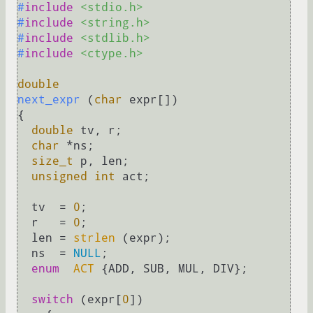
#
include
<stdio.h>
#
include
<string.h>
#
include
<stdlib.h>
#
include
<ctype.h>
double
next_expr
(
char
 expr[])
{

double
 tv, r;

char
 *ns;

size_t
 p, len;

unsigned
int
 act;

  tv  = 
0
;

  r   = 
0
;

  len = 
strlen
 (expr);

  ns  = 
NULL
;

enum
ACT
 {
ADD, SUB, MUL, DIV};

switch
 (expr[
0
])
