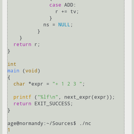
case
 ADD:

                r += tv;

              }

            ns = 
NULL
;

          }

    }

return
 r;

}

int
main
(
void
)
{

char
 *expr = 
"+ 1 2 3 "
;

printf
 (
"%lf\n"
, next_expr(expr));

return
 EXIT_SUCCESS;

}

1