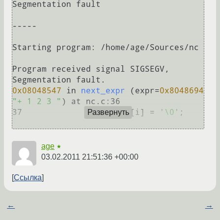
Segmentation fault

-----

Starting program: /home/age/Sources/nc 

Program received signal SIGSEGV, 
0x08048547
 in 
next_expr
(expr=
0x8048694
"+ 1 2 3 "
)
 at nc.c:36

37		    expr[i] = 
'\0'
;

Развернуть
age
★
03.02.2011 21:51:36 +00:00
Ссылка
←
→