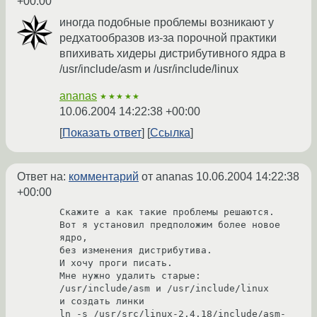
+00:00
иногда подобные проблемы возникают у
редхатообразов из-за порочной практики
впихивать хидеры дистрибутивного ядра в
/usr/include/asm и /usr/include/linux
ananas
★★★★★
10.06.2004 14:22:38 +00:00
Показать ответ
Ссылка
Ответ на:
комментарий
от ananas
10.06.2004 14:22:38
+00:00
Скажите а как такие проблемы решаются.

Вот я установил предположим более новое 
ядро,

без изменения дистрибутива.

И хочу проги писать.

Мне нужно удалить старые:

/usr/include/asm и /usr/include/linux

и создать линки

ln -s /usr/src/linux-2.4.18/include/asm-