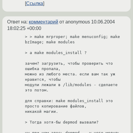
Ссылка
Ответ на:
комментарий
от anonymous
10.06.2004
18:02:25 +00:00
> > make mrproper; make menuconfig; make 
bzImage; make modules

> а make modules_install ?

зачем? загрузить, чтобы проверить что 
ошибка пропала,

можно из любого места. если вам так уж 
нравится, чтобы

модули лежали в /lib/modules - сделаете 
это потом.

для справки: make modules_install это 
просто копирование файлов,

никакой магии.

> Тогда хотя-бы depmod вызвали?

ну при чем здесь depmod... у него модуль 