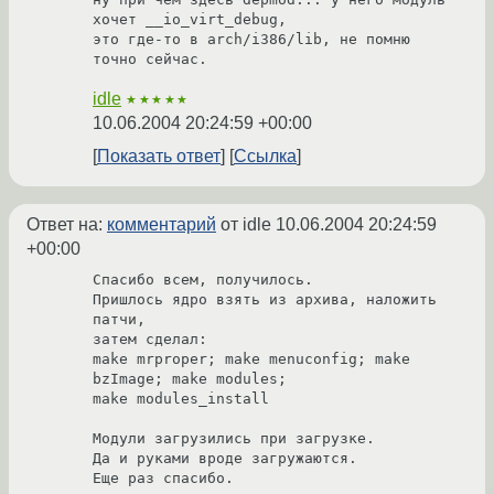
хочет __io_virt_debug,

это где-то в arch/i386/lib, не помню 
точно сейчас.
idle
★★★★★
10.06.2004 20:24:59 +00:00
Показать ответ
Ссылка
Ответ на:
комментарий
от idle
10.06.2004 20:24:59
+00:00
Спасибо всем, получилось.

Пришлось ядро взять из архива, наложить 
патчи,

затем сделал:

make mrproper; make menuconfig; make 
bzImage; make modules;

make modules_install

Модули загрузились при загрузке.

Да и руками вроде загружаются.

Еще раз спасибо.