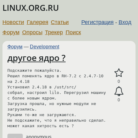
LINUX.ORG.RU
Новости
Галерея
Статьи
Регистрация
-
Вход
Форум
Опросы
Трекер
Поиск
Форум
—
Development
другое ядро ?
Подскажите пожалуйста.

Решил поменять ядро в RH-7.2 c 2.4.7-10 
на 2.4.18

0
Установил 2.4.18 в /ust/src/

собрал, настроил lilo. Перегрузил машину 
с более новым ядром.

0
Загрузка прошла, но нужные модули не 
загрузились.

Руками то-же не загружаются.

Не подскажите, что я неправильно сделал.

может какая хитрость есть ?
anonymous