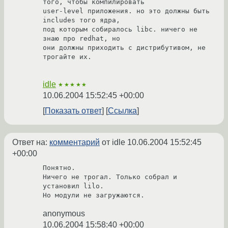
того, чтобы компилировать

user-level приложения. но это должны быть 
includes того ядра,

под которым собиралось libc. ничего не 
знаю про redhat, но

они должны приходить с дистрибутивом, не 
трогайте их.

idle
★★★★★
10.06.2004 15:52:45 +00:00
Показать ответ
Ссылка
Ответ на:
комментарий
от idle
10.06.2004 15:52:45
+00:00
Понятно. 

Ничего не трогал. Только собрал и 
установил lilo.

Но модули не загружаются.
anonymous
10.06.2004 15:58:40 +00:00