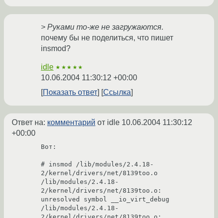
> Руками то-же не загружаются.
почему бы не поделиться, что пишет
insmod?
idle
★★★★★
10.06.2004 11:30:12 +00:00
Показать ответ
Ссылка
Ответ на:
комментарий
от idle
10.06.2004 11:30:12
+00:00
Вот:

# insmod /lib/modules/2.4.18-
2/kernel/drivers/net/8139too.o

/lib/modules/2.4.18-
2/kernel/drivers/net/8139too.o: 
unresolved symbol __io_virt_debug

/lib/modules/2.4.18-
2/kernel/drivers/net/8139too.o: 