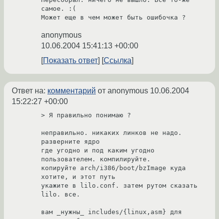
самое. :(

anonymous
10.06.2004 15:41:13 +00:00
Показать ответ
Ссылка
Ответ на:
комментарий
от anonymous
10.06.2004
15:22:27 +00:00
> Я правильно понимаю ?

неправильно. никаких линков не надо. 
разверните ядро

где угодно и под каким угодно 
пользователем. компилируйте.

копируйте arch/i386/boot/bzImage куда 
хотите, и этот путь

укажите в lilo.conf. затем рутом сказать 
lilo. все.

вам _нужны_ includes/{linux,asm} для 