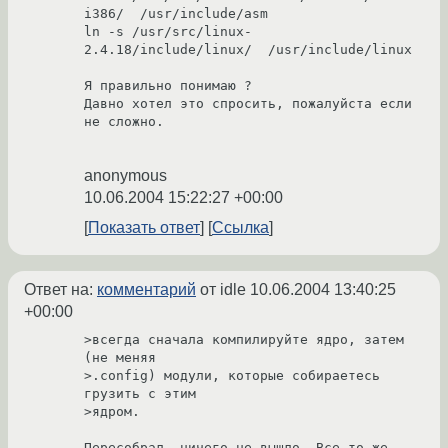
i386/  /usr/include/asm

ln -s /usr/src/linux-
2.4.18/include/linux/  /usr/include/linux 

Я правильно понимаю ?

Давно хотел это спросить, пожалуйста если 
не сложно. 

anonymous
10.06.2004 15:22:27 +00:00
Показать ответ
Ссылка
Ответ на:
комментарий
от idle
10.06.2004 13:40:25
+00:00
>всегда сначала компилируйте ядро, затем 
(не меняя

>.config) модули, которые собираетесь 
грузить с этим

>ядром.

Пересобрал. ничего не вышло. Все то-же 