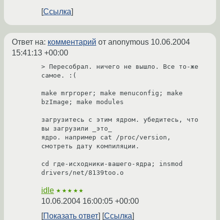
Ссылка
Ответ на:
комментарий
от anonymous
10.06.2004
15:41:13 +00:00
> Пересобрал. ничего не вышло. Все то-же 
самое. :(

make mrproper; make menuconfig; make 
bzImage; make modules

загрузитесь с этим ядром. убедитесь, что 
вы загрузили _это_

ядро. например cat /proc/version, 
смотреть дату компиляции.

cd где-исходники-вашего-ядра; insmod 
idle
★★★★★
10.06.2004 16:00:05 +00:00
Показать ответ
Ссылка