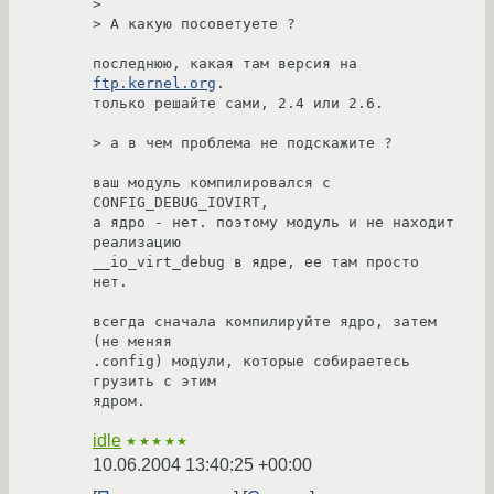
>

> А какую посоветуете ?

последнюю, какая там версия на 
ftp.kernel.org
.

только решайте сами, 2.4 или 2.6.

> а в чем проблема не подскажите ?

ваш модуль компилировался с 
CONFIG_DEBUG_IOVIRT,

а ядро - нет. поэтому модуль и не находит 
реализацию

__io_virt_debug в ядре, ее там просто 
нет.

всегда сначала компилируйте ядро, затем 
(не меняя

.config) модули, которые собираетесь 
грузить с этим

ядром.
idle
★★★★★
10.06.2004 13:40:25 +00:00