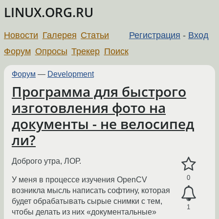
LINUX.ORG.RU
Новости
Галерея
Статьи
Регистрация
-
Вход
Форум
Опросы
Трекер
Поиск
Форум
—
Development
Программа для быстрого
изготовления фото на
документы - не велосипед
ли?
Доброго утра, ЛОР.
0
У меня в процессе изучения OpenCV
возникла мысль написать софтину, которая
будет обрабатывать сырые снимки с тем,
1
чтобы делать из них «документальные»