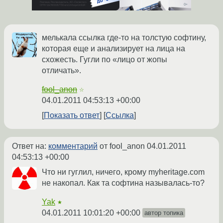
мелькала ссылка где-то на толстую софтину,
которая еще и анализирует на лица на
схожесть. Гугли по «лицо от жопы
отличать».
fool_anon
☆
04.01.2011 04:53:13 +00:00
Показать ответ
Ссылка
Ответ на:
комментарий
от fool_anon
04.01.2011
04:53:13 +00:00
Что ни гуглил, ничего, крому myheritage.com
не накопал. Как та софтина называлась-то?
Yak
★
04.01.2011 10:01:20 +00:00
автор топика