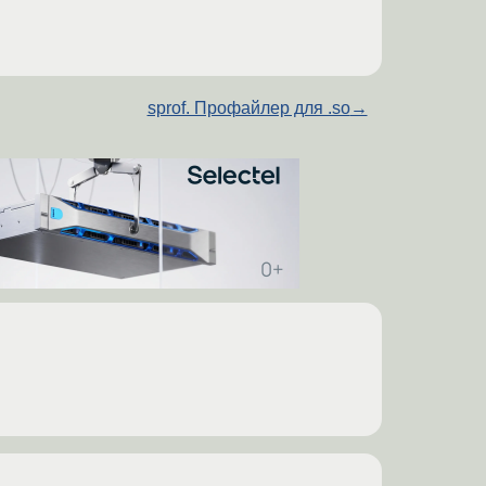
sprof. Профайлер для .so
→