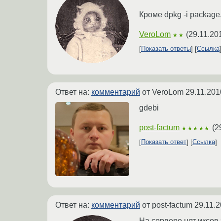
Кроме dpkg -i packag
VeroLom
(
29.11.20
★★
Показать ответы
Ссылка
Ответ на:
комментарий
от VeroLom
29.11.201
gdebi
post-factum
(
2
★★★★★
Показать ответ
Ссылка
Ответ на:
комментарий
от post-factum
29.11.2
На сервере нет иксов 