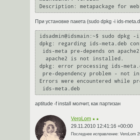
При установке пакета (sudo dpkg -i ids-meta.d
idsadmin@idsmain:~$ sudo dpkg -i
dpkg: regarding ids-meta.deb con
 ids-meta pre-depends on apache2

  apache2 is not installed.

dpkg: error processing ids-meta.
 pre-dependency problem - not installing ids-meta

Errors were encountered while pr
aptitude -f install молчит, как партизан
VeroLom
★★
29.11.2010 12:41:16 +00:00
Последнее исправление: VeroLom
2