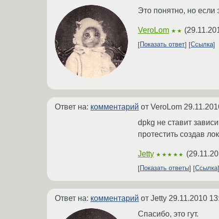
Это понятно, но если 
VeroLom
(
29.11.20
★★
Показать ответ
Ссылка
Ответ на:
комментарий
от VeroLom
29.11.201
dpkg не ставит зависи
протестить создав ло
Jetty
(
29.11.20
★★★★★
Показать ответы
Ссылка
Ответ на:
комментарий
от Jetty
29.11.2010 13
Спасибо, это гут.