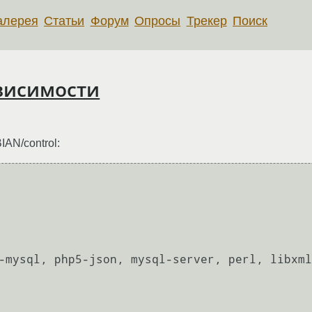
алерея
Статьи
Форум
Опросы
Трекер
Поиск
ависимости
AN/control:
-mysql, php5-json, mysql-server, perl, libxml