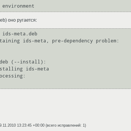
eb) оно ругается:
 ids-meta.deb 

taining ids-meta, pre-dependency problem:

deb (--install):

ocessing:

9.11.2010 13:23:45 +00:00
(всего исправлений: 1)