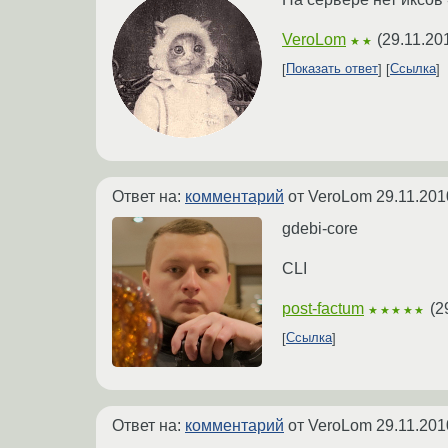
VeroLom
(
29.11.20
★★
Показать ответ
Ссылка
Ответ на:
комментарий
от VeroLom
29.11.201
gdebi-core
CLI
post-factum
(
2
★★★★★
Ссылка
Ответ на:
комментарий
от VeroLom
29.11.201