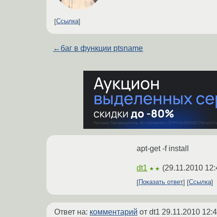
Ссылка
←
баг в функции ptsname
apt-get -f install
dt1
(
29.11.2010 12:
★★
Показать ответ
Ссылка
Ответ на:
комментарий
от dt1
29.11.2010 12: