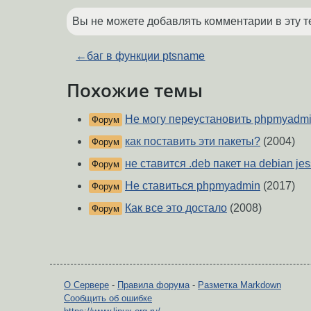
Вы не можете добавлять комментарии в эту т
←
баг в функции ptsname
Похожие темы
Не могу переустановить phpmyadm
Форум
как поставить эти пакеты?
(2004)
Форум
не ставится .deb пакет на debian jes
Форум
Не ставиться phpmyadmin
(2017)
Форум
Как все это достало
(2008)
Форум
О Сервере
-
Правила форума
-
Разметка Markdown
Сообщить об ошибке