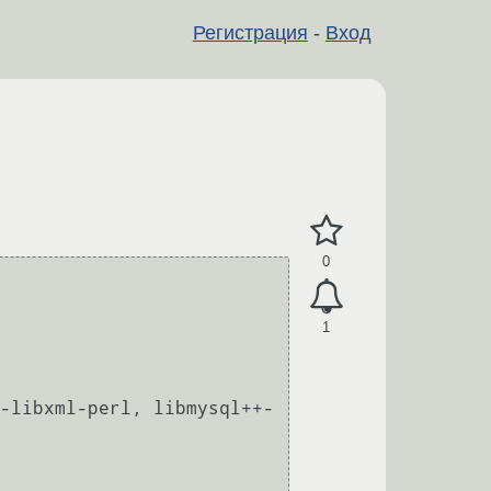
Регистрация
-
Вход
0
1
-libxml-perl, libmysql++-