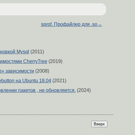
sprof. Профайлер для .so
→
новкой Mysql
(2011)
имостями CherryTree
(2019)
ие» зависимости
(2008)
ebutton на Ubuntu 18.04
(2021)
влении пакетов , не обновляется.
(2024)
Вверх