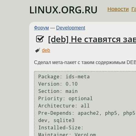
LINUX.ORG.RU
Новости
Г
Форум
—
Development
[deb] Не ставятся з
deb
Сделал мета-пакет с таким содержимым DEBI
Package: ids-meta

Version: 0.10

Section: main

Priority: optional

Architecture: all

Pre-Depends: apache2, php5, php5
dev, sqlite3

Installed-Size: 

Maintainer: VeroLom
