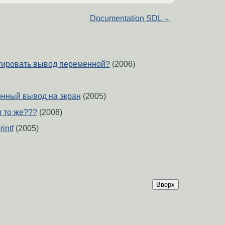
Documentation SDL
→
атировать вывод переменной?
(2006)
хронный вывод на экран
(2005)
 и то же???
(2008)
intf
(2005)
Вверх