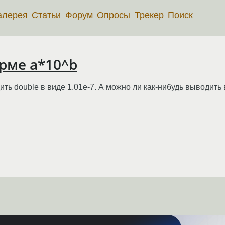
алерея
Статьи
Форум
Опросы
Трекер
Поиск
орме a*10^b
ить double в виде 1.01e-7. А можно ли как-нибудь выводить