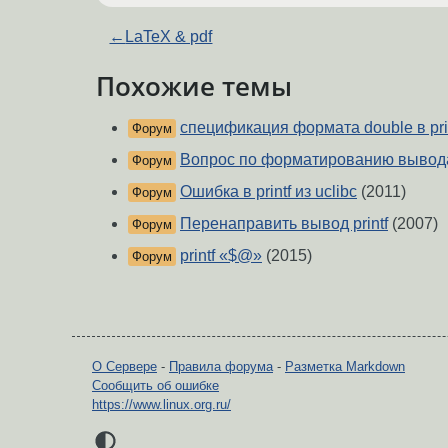
←
LaTeX & pdf
Похожие темы
спецификация формата double в pri
Форум
Вопрос по форматированию вывода p
Форум
Ошибка в printf из uclibc
(2011)
Форум
Перенаправить вывод printf
(2007)
Форум
printf «$@»
(2015)
Форум
О Сервере
-
Правила форума
-
Разметка Markdown
Сообщить об ошибке
https://www.linux.org.ru/