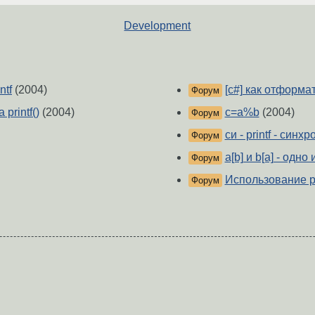
Development
ntf
(2004)
[c#] как отформ
Форум
rintf()
(2004)
c=a%b
(2004)
Форум
си - printf - син
Форум
a[b] и b[a] - одно
Форум
Использование pr
Форум