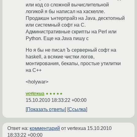
или код со сложной вычислительной
логикой я бы написал на хаскелле.
Продакшн ънтерпрайз на Java, десктопный
или системный софт на С.
Административные скрипты на Perl или
Python. Еще на Java пишу с
Но я бы не писал Ъ серверный софт на
haskell, а всякие чистки логов,
монтирования, бекапы, простые утилитки
на С++
<holywar>
vertexua
★★★★★
15.10.2010 18:33:22 +00:00
Показать ответы
Ссылка
Ответ на:
комментарий
от vertexua
15.10.2010
18:33:22 +00:00