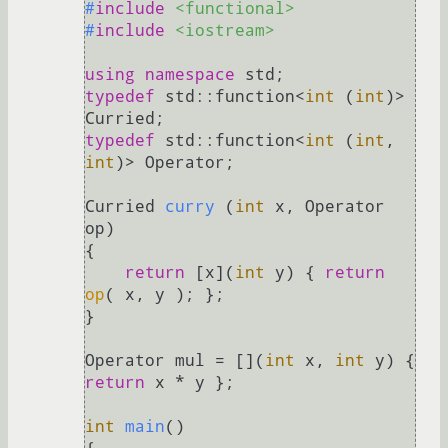
#
include
<functional>
#
include
<iostream>
using
namespace
typedef
 std::function<
int
 (
int
)> 
typedef
 std::function<
int
 (
int
, 
int
)> Operator;

Curried 
curry
(
int
 x, Operator 
op)
{

return
 [x](
int
 y) { 
return
op
( x, y ); };

}

Operator mul = [](
int
 x, 
int
 y) { 
return
 x * y };

int
main
()