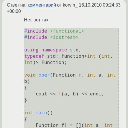
Ответ на:
комментарий
от korvin_
16.10.2010 09:24:33
+00:00
Нет, вот так:
#
include
<functional>
#
include
<iostream>
using
namespace
typedef
 std::function<
int
 (
int
, 
int
)> Function;

void
oper
(Function f, 
int
 a, 
int
b)
{

    cout << 
f
(a, b) << endl;

}

int
main
()
{

    Function f1 = [](
int
 a, 
int