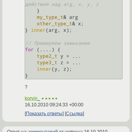
действия над arg, x, y, z
    }

my_type_t
& arg

other_type_t
& x;

} 
inner
(arg, x);

// Примеряем замыкание
for
 (....) {

type2_t
 y = ...

type3_t
 z = ...

inner
(y, z);

?
korvin_
★★★★★
16.10.2010 09:24:33 +00:00
Показать ответы
Ссылка
Ответ на:
комментарий
от vertexua
16.10.2010