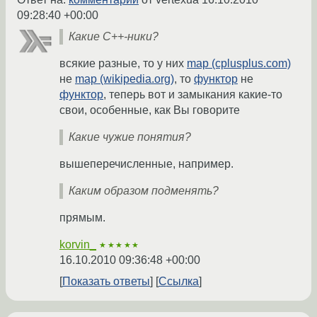
09:28:40 +00:00
Какие С++-ники?
всякие разные, то у них
map (cplusplus.com)
не
map (wikipedia.org)
, то
функтор
не
функтор
, теперь вот и замыкания какие-то
свои, особенные, как Вы говорите
Какие чужие понятия?
вышеперечисленные, например.
Каким образом подменять?
прямым.
korvin_
★★★★★
16.10.2010 09:36:48 +00:00
Показать ответы
Ссылка