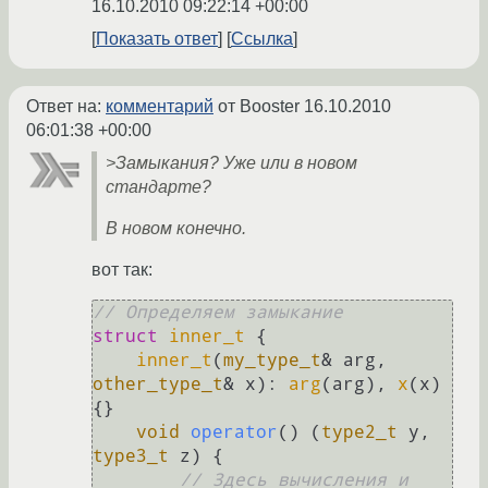
16.10.2010 09:22:14 +00:00
Показать ответ
Ссылка
Ответ на:
комментарий
от Booster
16.10.2010
06:01:38 +00:00
>Замыкания? Уже или в новом
стандарте?
В новом конечно.
вот так:
// Определяем замыкание
struct
inner_t
 {

inner_t
(
my_type_t
& arg, 
other_type_t
& x): 
arg
(arg), 
x
(x) 
{}

void
operator
()
(
type2_t
 y, 
type3_t
 z)
{

// Здесь вычисления и 