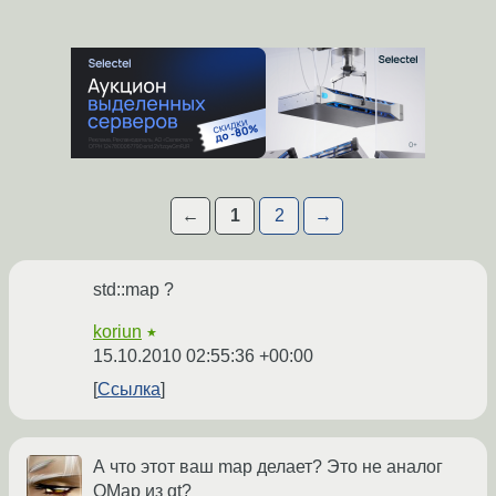
←
1
2
→
std::map ?
koriun
★
15.10.2010 02:55:36 +00:00
Ссылка
А что этот ваш map делает? Это не аналог
QMap из qt?