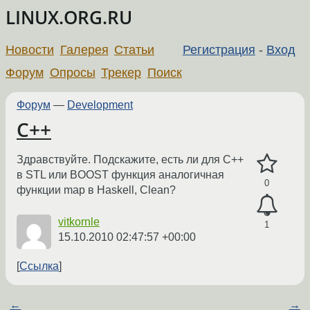
LINUX.ORG.RU
Новости
Галерея
Статьи
Регистрация
-
Вход
Форум
Опросы
Трекер
Поиск
Форум
—
Development
С++
Здравствуйте. Подскажите, есть ли для C++
в STL или BOOST функция аналогичная
0
функции map в Haskell, Clean?
vitkornle
1
15.10.2010 02:47:57 +00:00
Ссылка
←
→