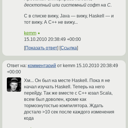
десктопный или системный софт на С.
C в списке вижу, Java — вижу, Haskell — и
тот вижу. А C++ не вижу...
kemm
★
15.10.2010 20:38:49 +00:00
Показать ответ
Ссылка
Ответ на:
комментарий
от kemm
15.10.2010 20:38:49
+00:00
Хм... Он был на месте Haskell. Пока я не
начал изучать Haskell. Теперь на него
перейду. Так же вместе с С++ юзал Scala,
всем был доволен, кроме как
тормознутостью компилятора. Ждать
достало >10 сек после каждого изменения
кода