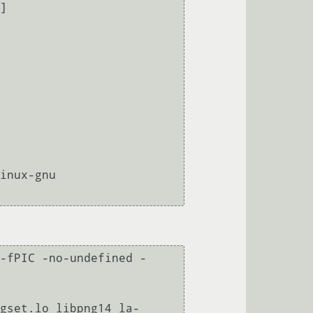
]

-fPIC -no-undefined -
gset.lo libpng14_la-