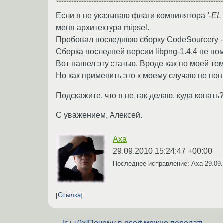
Если я не указываю флаги компилятора
'-EL
меня архитектура mipsel.
Пробовал последнюю сборку CodeSourcery - 
Сборка последней версии libpng-1.4.4 не по
Вот нашел эту статью. Вроде как по моей те
Но как применить это к моему случаю не по
Подскажите, что я не так делаю, куда копать
С уважением, Алексей.
Axa
29.09.2010 15:24:47 +00:00
Последнее исправление: Axa
29.09
Ссылка
[c++0x]Почему в qsort можно передать