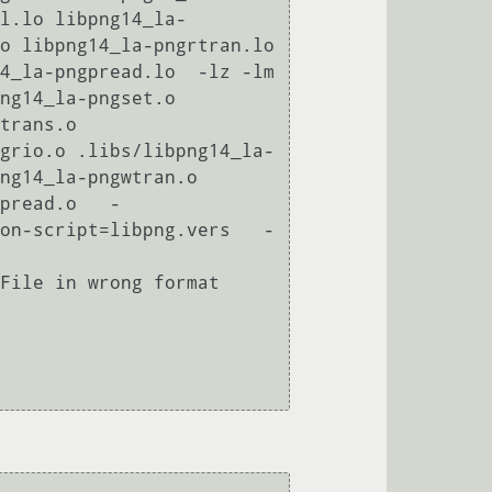
l.lo libpng14_la-
o libpng14_la-pngrtran.lo 
_la-pngpread.lo  -lz -lm 

ng14_la-pngset.o 
trans.o 
grio.o .libs/libpng14_la-
ng14_la-pngwtran.o 
pread.o   -
on-script=libpng.vers   -
File in wrong format
