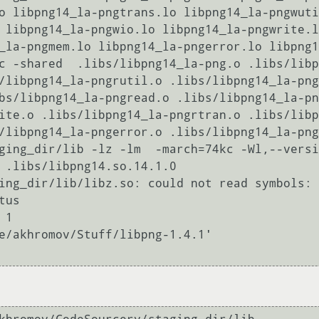
o libpng14_la-pngtrans.lo libpng14_la-pngwuti
 libpng14_la-pngwio.lo libpng14_la-pngwrite.l
_la-pngmem.lo libpng14_la-pngerror.lo libpng14
c -shared  .libs/libpng14_la-png.o .libs/libp
/libpng14_la-pngrutil.o .libs/libpng14_la-png
bs/libpng14_la-pngread.o .libs/libpng14_la-pn
ite.o .libs/libpng14_la-pngrtran.o .libs/libp
/libpng14_la-pngerror.o .libs/libpng14_la-png
ging_dir/lib -lz -lm  -march=74kc -Wl,--versi
 .libs/libpng14.so.14.1.0

ing_dir/lib/libz.so: could not read symbols: 
us

1

e/akhromov/Stuff/libpng-1.4.1'
