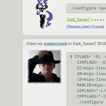
./configure <yo
Dark_SavanT
★★★★★
Показать ответ
Ссылка
Ответ на:
комментарий
от Dark_SavanT
29.0
$ CFLAGS='-EL -
   CXXFLAGS='-EL -march=74kc -fPIC' \

   CC=mips-linux-gnu-gcc \

   AR=mips-linux-gnu-ar \

   LD=mips-linux-gnu-ld \

   RANLIB=mips-linux-gnu-ranlib \

   LDFLAGS="-L/home/akhromov/CodeSourcery/staging_dir/lib" \

   CPPFLAGS="-I/home/akhromov/CodeSourcery/staging_dir/include" \

   ./configure --prefix=/home/akhromov/CodeSourcery/staging_dir --host=mips-linux-gnu 