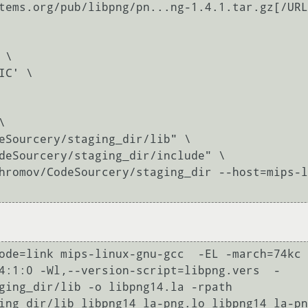
tems.org/pub/libpng/pn...ng-1.4.1.tar.gz[/URL
\

ode=link mips-linux-gnu-gcc  -EL -march=74kc 
4:1:0 -Wl,--version-script=libpng.vers  -
ging_dir/lib -o libpng14.la -rpath 
ing_dir/lib libpng14_la-png.lo libpng14_la-pn