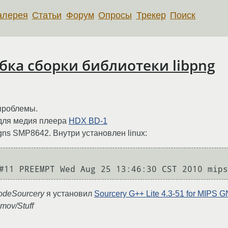
алерея
Статьи
Форум
Опросы
Трекер
Поиск
бка сборки библиотеки libpng
проблемы.
 для медия плеера
HDX BD-1
ns SMP8642. Внутри установлен linux:
odeSourcery
я установил
Sourcery G++ Lite 4.3-51 for MIPS 
mov/Stuff