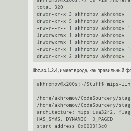
akhromov@x200s:~$ ls -la /home/a
total 320

drwxr-xr-x 3 akhromov akhromov  
drwxr-xr-x 5 akhromov akhromov  
-rw-r--r-- 1 akhromov akhromov 1
lrwxrwxrwx 1 akhromov akhromov  
lrwxrwxrwx 1 akhromov akhromov  
-rwxr-xr-x 1 akhromov akhromov 1
drwxr-xr-x 2 akhromov akhromov  
libz.so.1.2.4, имеет вроде, как правильный ф
akhromov@x200s:~/Stuff$ mips-lin
/home/akhromov/CodeSourcery/stag
/home/akhromov/CodeSourcery/stag
architecture: mips:isa32r2, flag
HAS_SYMS, DYNAMIC, D_PAGED

start address 0x000013c0