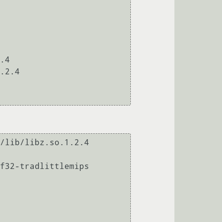
.4

.2.4

/lib/libz.so.1.2.4

f32-tradlittlemips
