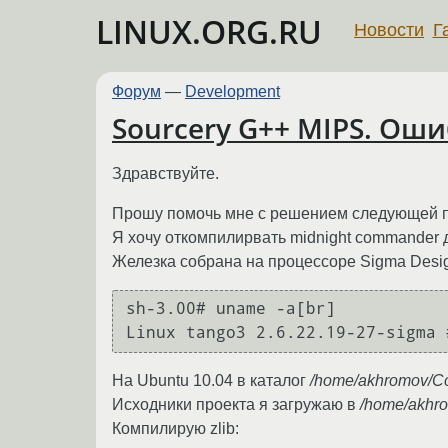
LINUX.ORG.RU
Новости
Г
Форум
—
Development
Sourcery G++ MIPS. Оши
Здравствуйте.
Прошу помочь мне с решением следующей 
Я хочу откомпилирвать midnight commander
Железка собрана на процессоре Sigma Desig
sh-3.00# uname -a[br]

На Ubuntu 10.04 в каталог
/home/akhromov/C
Исходники проекта я загружаю в
/home/akhro
Компилирую zlib: