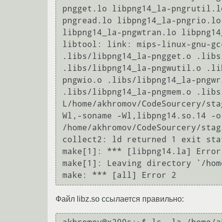
pngget.lo libpng14_la-pngrutil.l
pngread.lo libpng14_la-pngrio.lo
libpng14_la-pngwtran.lo libpng14
libtool: link: mips-linux-gnu-gc
.libs/libpng14_la-pngget.o .libs
.libs/libpng14_la-pngwutil.o .li
pngwio.o .libs/libpng14_la-pngwr
.libs/libpng14_la-pngmem.o .libs
L/home/akhromov/CodeSourcery/sta
Wl,-soname -Wl,libpng14.so.14 -o
/home/akhromov/CodeSourcery/stag
collect2: ld returned 1 exit stat
make[1]: *** [libpng14.la] Error 
make[1]: Leaving directory `/hom
make: *** [all] Error 2
Файл libz.so ссылается правильно: