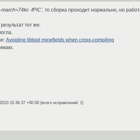
 -march=74kc -fPIC'
, то сборка проходит нормально, но работа
результат тот же.
могла.
ме:
Avoiding libtool minefields when cross-compiling
нимаю.
?
.2010 15:36:37 +00:00
(всего исправлений: 1)