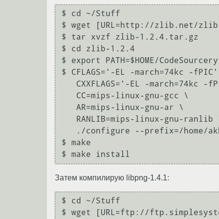
$ cd ~/Stuff

$ wget [URL=http://zlib.net/zlib
$ tar xvzf zlib-1.2.4.tar.gz

$ cd zlib-1.2.4

$ export PATH=$HOME/CodeSourcery
$ CFLAGS='-EL -march=74kc -fPIC' 
   CXXFLAGS='-EL -march=74kc -fPIC' \

   CC=mips-linux-gnu-gcc \

   AR=mips-linux-gnu-ar \

   RANLIB=mips-linux-gnu-ranlib \

   ./configure --prefix=/home/akhromov/CodeSourcery/staging_dir

$ make

$ make install
Затем компилирую libpng-1.4.1:
$ cd ~/Stuff

$ wget [URL=ftp://ftp.simplesyst