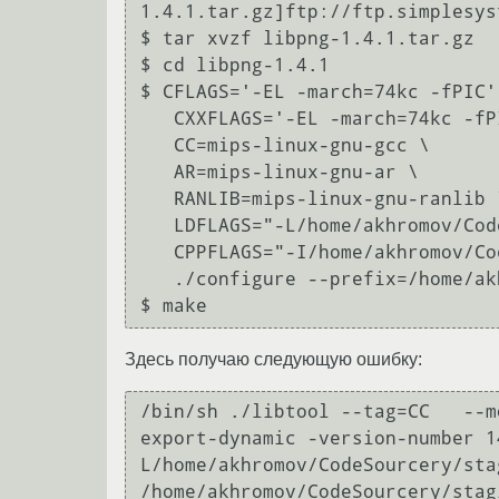
1.4.1.tar.gz]ftp://ftp.simplesys
$ tar xvzf libpng-1.4.1.tar.gz

$ cd libpng-1.4.1

$ CFLAGS='-EL -march=74kc -fPIC' 
   CXXFLAGS='-EL -march=74kc -fPIC' \

   CC=mips-linux-gnu-gcc \

   AR=mips-linux-gnu-ar \

   RANLIB=mips-linux-gnu-ranlib \

   LDFLAGS="-L/home/akhromov/CodeSourcery/staging_dir/lib" \

   CPPFLAGS="-I/home/akhromov/CodeSourcery/staging_dir/include" \

   ./configure --prefix=/home/akhromov/CodeSourcery/staging_dir --host=mips-linux-gnu

$ make
Здесь получаю следующую ошибку:
/bin/sh ./libtool --tag=CC   --m
export-dynamic -version-number 1
L/home/akhromov/CodeSourcery/sta
/home/akhromov/CodeSourcery/stag