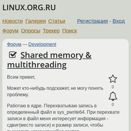
LINUX.ORG.RU
Новости
Галерея
Статьи
Регистрация
-
Вход
Форум
Опросы
Трекер
Поиск
Форум
—
Development
Shared memory &
multithreading
Всем привет,
0
Может кто-нибудь подскажет, не могу понять
проблему.
0
Работаю в ядре. Перехватываю запись в
определенный файл в sys_pwrite64. При перехвате
записи в файл меня интересует информация -
сдвиг(место записи) и размер записи, чтобы