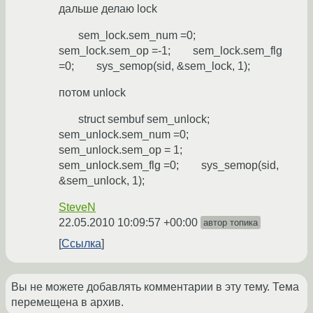
дальше делаю lock
sem_lock.sem_num =0;
sem_lock.sem_op =-1; sem_lock.sem_flg
=0; sys_semop(sid, &sem_lock, 1);
потом unlock
struct sembuf sem_unlock;
sem_unlock.sem_num =0;
sem_unlock.sem_op = 1;
sem_unlock.sem_flg =0; sys_semop(sid,
&sem_unlock, 1);
SteveN
22.05.2010 10:09:57 +00:00
автор топика
Ссылка
Вы не можете добавлять комментарии в эту тему. Тема
перемещена в архив.