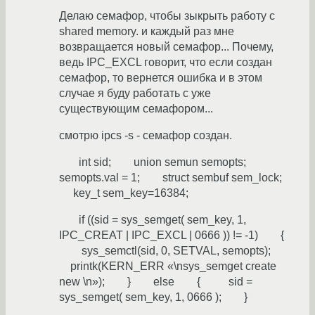
Делаю семафор, чтобы зыкрыть работу с
shared memory. и каждый раз мне
возвращается новый семафор... Почему,
ведь IPC_EXCL говорит, что если создан
семафор, то вернется ошибка и в этом
случае я буду работать с уже
существующим семафором...
смотрю ipcs -s - семафор создан.
int sid; union semun semopts;
semopts.val = 1; struct sembuf sem_lock;
key_t sem_key=16384;
if ((sid = sys_semget( sem_key, 1,
IPC_CREAT | IPC_EXCL | 0666 )) != -1) {
sys_semctl(sid, 0, SETVAL, semopts);
printk(KERN_ERR «\nsys_semget create
new \n»); } else { sid =
sys_semget( sem_key, 1, 0666 ); }