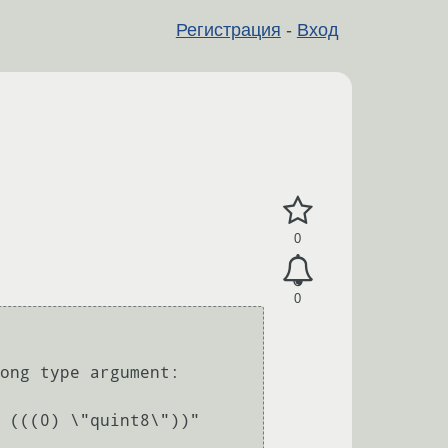
Регистрация
-
Вход
0
0
ong type argument: 
 (((0) \"quint8\"))"
