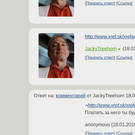
Показать ответ
Ссылка
http://www.xref.sk/xrefa
JackyTreehorn
(
18.0
★
Показать ответ
Ссылка
Ответ на:
комментарий
от JackyTreehorn
18.0
>
http://www.xref.sk/xre
Платить за него ты б
anonymous
(
18.01.201
Показать ответ
Ссылка