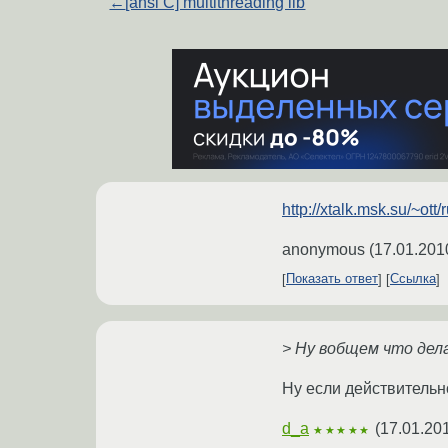
←
[ansi C] multithreading lib
http://xtalk.msk.su/~o
anonymous
(
17.01.201
Показать ответ
Ссылка
> Ну вобщем что дел
Ну если действительно
d_a
(
17.01.20
★★★★★