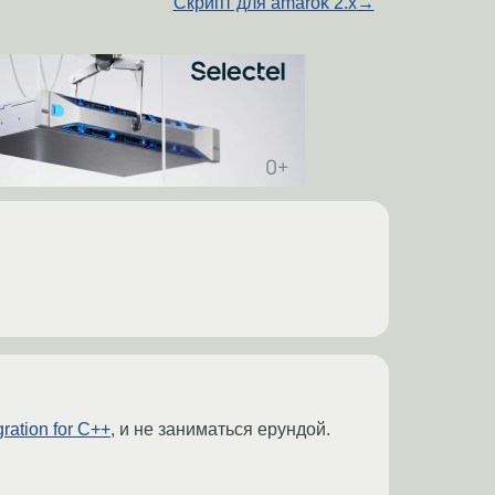
Скрипт для amarok 2.x
→
gration for C++
, и не заниматься ерундой.