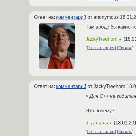
Ответ на:
комментарий
от anonymous
18.01.
Там вроде бы какие-т
JackyTreehorn
(
18.0
★
Показать ответ
Ссылка
Ответ на:
комментарий
от JackyTreehorn
18.0
> Для С++ не годится
Это почему?
d_a
(
18.01.20
★★★★★
Показать ответ
Ссылка