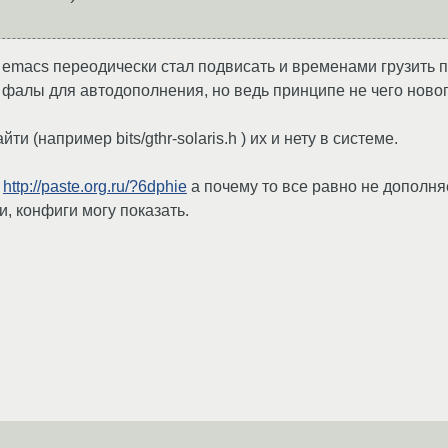
 emacs переодически стал подвисать и временами грузить п
фалы для автодополнения, но ведь принципе не чего нового
и (например bits/gthr-solaris.h ) их и нету в системе.
т
http://paste.org.ru/?6dphie
а почему то все равно не дополняе
, конфиги могу показать.