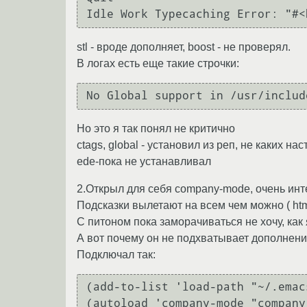
stl - вроде дополняет, boost - не проверял.
В логах есть еще такие строчки:
No Global support in /usr/includ
Но это я так понял не критично
ctags, global - установил из реп, не каких н
ede-пока не устанавливал
2.Открыл для себя company-mode, очень инт
Подсказки вылетают на всем чем можно ( html,
С питоном пока заморачиваться не хочу, как
А вот почему он не подхватывает дополнения
Подключал так:
(add-to-list 'load-path "~/.emac
(autoload 'company-mode "company"