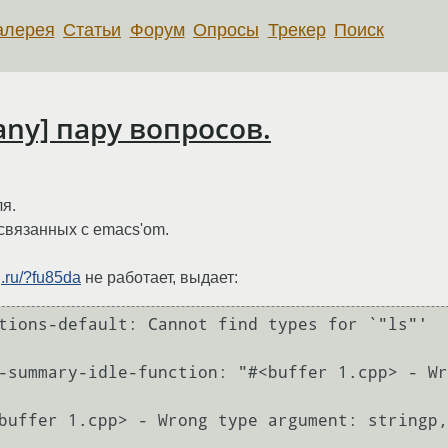
алерея
Статьи
Форум
Опросы
Трекер
Поиск
any] пару вопросов.
я.
связанных с emacs'om.
g.ru/?fu85da
не работает, выдает:
tions-default: Cannot find types for `"ls"'

-summary-idle-function: "#<buffer 1.cpp> - Wr
buffer 1.cpp> - Wrong type argument: stringp,