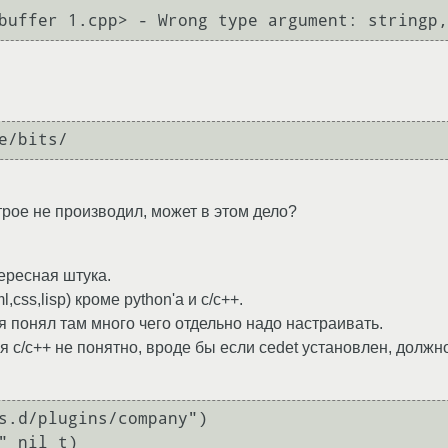
e/bits/
астрое не производил, может в этом дело?
ересная штука.
css,lisp) кроме python'a и c/c++.
 я понял там много чего отдельно надо настраивать.
 c/c++ не понятно, вроде бы если cedet установлен, должно
s.d/plugins/company")

 nil t)
