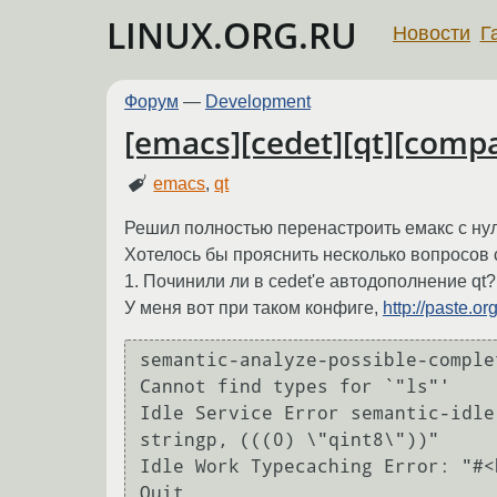
LINUX.ORG.RU
Новости
Г
Форум
—
Development
[emacs][cedet][qt][comp
emacs
,
qt
Решил полностью перенастроить емакс с нул
Хотелось бы прояснить несколько вопросов 
1. Починили ли в cedet'e автодополнение qt?
У меня вот при таком конфиге,
http://paste.or
semantic-analyze-possible-comple
Cannot find types for `"ls"'

Idle Service Error semantic-idle
stringp, (((0) \"qint8\"))"

Idle Work Typecaching Error: "#<
Quit
