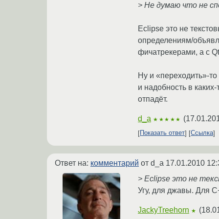
> Не думаю что не сп
Eclipse это не тексто
определениям/объявле
фичатрекерами, а с Qt
Ну и «переходить»-то 
и надобность в каких
отпадёт.
d_a
(
17.01.20
★★★★★
Показать ответ
Ссылка
Ответ на:
комментарий
от d_a
17.01.2010 12:
> Eclipse это не те
Угу, для джавы. Для С
JackyTreehorn
(
18.0
★