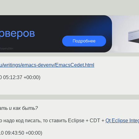
tt/ru/writings/emacs-devenv/EmacsCedet.html
0 05:12:37 +00:00
)
ать и как быть?
 надо код писать, то ставить Eclipse + CDT +
Qt Eclipse Inte
10 09:43:50 +00:00
)