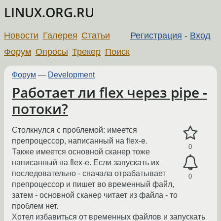
LINUX.ORG.RU
Новости
Галерея
Статьи
Регистрация
-
Вход
Форум
Опросы
Трекер
Поиск
Форум
—
Development
Работает ли flex через pipe -
потоки?
Столкнулся с проблемой: имеется
препроцессор, написанный на flex-е.
0
Также имеется основной сканер тоже
написанный на flex-е. Если запускать их
последовательно - сначала отрабатывает
0
препроцессор и пишет во временный файл,
затем - основной сканер читает из файла - то
проблем нет.
Хотел избавиться от временных файлов и запускать